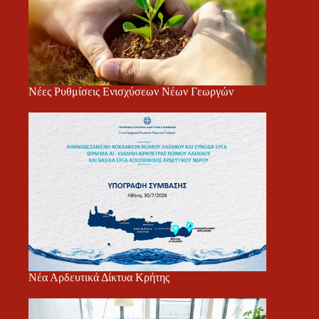
Νέες Ρυθμίσεις Ενισχύσεων Νέων Γεωργών
Νέα Αρδευτικά Δίκτυα Κρήτης