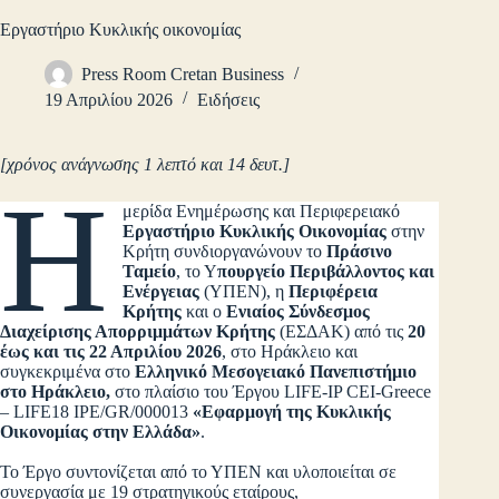
Εργαστήριο Κυκλικής οικονομίας
Press Room Cretan Business
19 Απριλίου 2026
Ειδήσεις
[χρόνος ανάγνωσης 1 λεπτό και 14 δευτ.]
Η
μερίδα Ενημέρωσης και Περιφερειακό
Εργαστήριο Κυκλικής Οικονομίας
στην
Κρήτη συνδιοργανώνουν το
Πράσινο
Ταμείο
, το Υ
πουργείο Περιβάλλοντος και
Ενέργειας
(ΥΠΕΝ), η
Περιφέρεια
Κρήτης
και ο
Ενιαίος Σύνδεσμος
Διαχείρισης Απορριμμάτων Κρήτης
(ΕΣΔΑΚ) από τις
20
έως και τις 22 Απριλίου 2026
, στο Ηράκλειο και
συγκεκριμένα στο
Ελληνικό Μεσογειακό Πανεπιστήμιο
στο Ηράκλειο,
στο πλαίσιο του Έργου LIFE-IP CEI-Greece
– LIFE18 IPE/GR/000013
«Εφαρμογή της Κυκλικής
Οικονομίας στην Ελλάδα»
.
Το Έργο συντονίζεται από το ΥΠΕΝ και υλοποιείται σε
συνεργασία με 19 στρατηγικούς εταίρους,