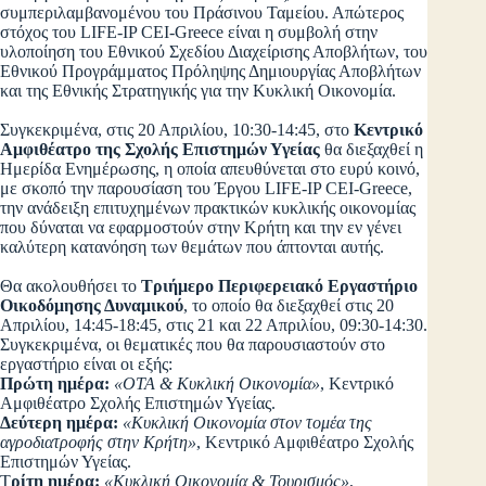
συμπεριλαμβανομένου του Πράσινου Ταμείου. Απώτερος
στόχος του LIFE-IP CEI-Greece είναι η συμβολή στην
υλοποίηση του Εθνικού Σχεδίου Διαχείρισης Αποβλήτων, του
Εθνικού Προγράμματος Πρόληψης Δημιουργίας Αποβλήτων
και της Εθνικής Στρατηγικής για την Κυκλική Οικονομία.
Συγκεκριμένα, στις 20 Απριλίου, 10:30-14:45, στο
Κεντρικό
Αμφιθέατρο της Σχολής Επιστημών Υγείας
θα διεξαχθεί η
Ημερίδα Ενημέρωσης, η οποία απευθύνεται στο ευρύ κοινό,
με σκοπό την παρουσίαση του Έργου LIFE-IP CEI-Greece,
την ανάδειξη επιτυχημένων πρακτικών κυκλικής οικονομίας
που δύναται να εφαρμοστούν στην Κρήτη και την εν γένει
καλύτερη κατανόηση των θεμάτων που άπτονται αυτής.
Θα ακολουθήσει το
Τριήμερο Περιφερειακό Εργαστήριο
Οικοδόμησης Δυναμικού
, το οποίο θα διεξαχθεί στις 20
Απριλίου, 14:45-18:45, στις 21 και 22 Απριλίου, 09:30-14:30.
Συγκεκριμένα, οι θεματικές που θα παρουσιαστούν στο
εργαστήριο είναι οι εξής:
Πρώτη ημέρα:
«ΟΤΑ & Κυκλική Οικονομία»
, Κεντρικό
Αμφιθέατρο Σχολής Επιστημών Υγείας.
Δεύτερη ημέρα:
«Κυκλική Οικονομία στον τομέα της
αγροδιατροφής στην Κρήτη»
, Κεντρικό Αμφιθέατρο Σχολής
Επιστημών Υγείας.
Τ
ρίτη ημέρα:
«Κυκλική Οικονομία & Τουρισμός»
,