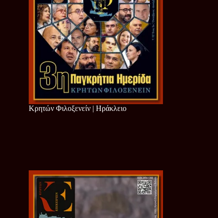
Κρητών Φιλοξενείν | Ηράκλειο