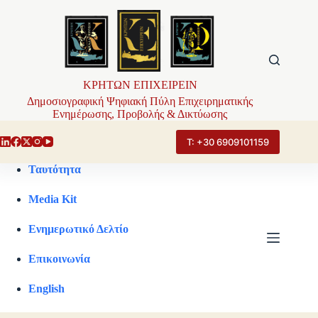
Μετάβαση
στο
περιεχόμενο
ΚΡΗΤΩΝ ΕΠΙΧΕΙΡΕΙΝ
Δημοσιογραφική Ψηφιακή Πύλη Επιχειρηματικής
Ενημέρωσης, Προβολής & Δικτύωσης
Τ: +30 6909101159
Ταυτότητα
Media Kit
Ενημερωτικό Δελτίο
Επικοινωνία
English