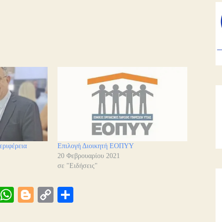
εριφέρεια
Επιλογή Διοικητή ΕΟΠΥΥ
20 Φεβρουαρίου 2021
σε "Ειδήσεις"
Vi
W
Bl
C
Μ
be
ha
og
op
οι