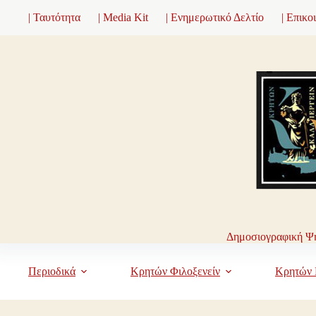
Μετάβαση
| Ταυτότητα
| Media Kit
| Ενημερωτικό Δελτίο
| Επικο
στο
περιεχόμενο
Δημοσιογραφική Ψη
Περιοδικά
Κρητών Φιλοξενείν
Κρητών 