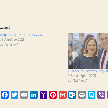
Σχετικά
Θρησκευτική γιορτή Ινδών Σιχ
16 Απριλίου 2025
σε "Ατζέντα"
Ο ρόλος του κράτους στην π
9 Σεπτεμβρίου 2025
σε "Ειδήσεις"
Fa
T
E
Li
Y
Pi
G
O
Pr
S
ce
wi
m
nk
ah
nt
m
ut
in
ky