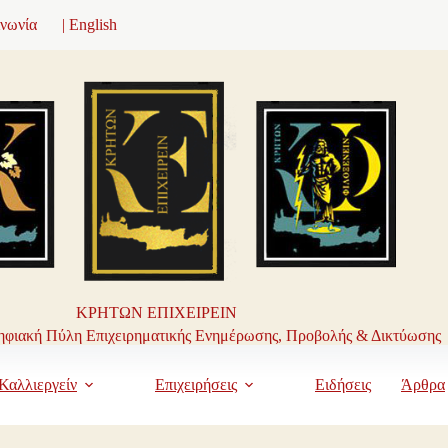
ινωνία
| English
ΚΡΗΤΩΝ ΕΠΙΧΕΙΡΕΙΝ
φιακή Πύλη Επιχειρηματικής Ενημέρωσης, Προβολής & Δικτύωσης
Καλλιεργείν
Επιχειρήσεις
Ειδήσεις
Άρθρα