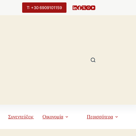
Τ: +30 6909101159
Συνεντεύξεις
Οικονομία
Περισσότερα