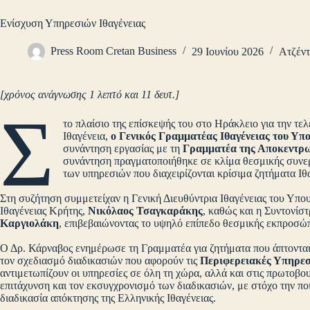
Ενίσχυση Υπηρεσιών Ιθαγένειας
Press Room Cretan Business
29 Ιουνίου 2026
Ατζέν
[χρόνος ανάγνωσης 1 λεπτό και 11 δευτ.]
Σ
το πλαίσιο της επίσκεψής του στο Ηράκλειο για την τ
Ιθαγένεια,
ο Γενικός Γραμματέας Ιθαγένειας του Υπ
συνάντηση εργασίας με τη
Γραμματέα της Αποκεντρ
συνάντηση πραγματοποιήθηκε σε κλίμα θεσμικής συνερ
των υπηρεσιών που διαχειρίζονται κρίσιμα ζητήματα Ιθα
Στη συζήτηση συμμετείχαν η Γενική Διευθύντρια Ιθαγένειας του Υπ
Ιθαγένειας Κρήτης,
Νικόλαος Τσαγκαράκης
, καθώς και η Συντονίσ
Καργιολάκη
, επιβεβαιώνοντας το υψηλό επίπεδο θεσμικής εκπροσώ
Ο Δρ. Κάρναβος ενημέρωσε τη Γραμματέα για ζητήματα που άπτονται 
τον σχεδιασμό διαδικασιών που αφορούν τις
Περιφερειακές Υπηρεσί
αντιμετωπίζουν οι υπηρεσίες σε όλη τη χώρα, αλλά και στις πρωτοβο
επιτάχυνση και τον εκσυγχρονισμό των διαδικασιών, με στόχο την πο
διαδικασία απόκτησης της Ελληνικής Ιθαγένειας.