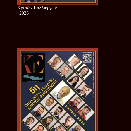
Κρητών Καλλιεργείν
| 2026