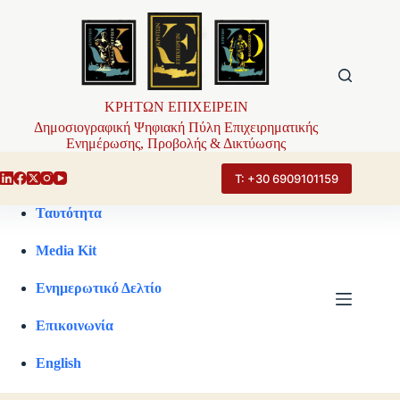
Μετάβαση
στο
περιεχόμενο
ΚΡΗΤΩΝ ΕΠΙΧΕΙΡΕΙΝ
Δημοσιογραφική Ψηφιακή Πύλη Επιχειρηματικής
Ενημέρωσης, Προβολής & Δικτύωσης
Τ: +30 6909101159
Ταυτότητα
Media Kit
Ενημερωτικό Δελτίο
Επικοινωνία
English