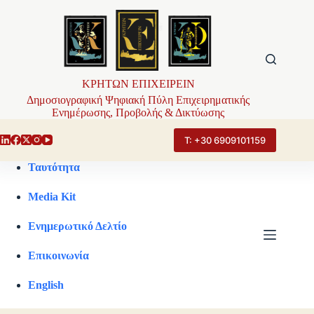
Μετάβαση
στο
περιεχόμενο
ΚΡΗΤΩΝ ΕΠΙΧΕΙΡΕΙΝ
Δημοσιογραφική Ψηφιακή Πύλη Επιχειρηματικής
Ενημέρωσης, Προβολής & Δικτύωσης
Τ: +30 6909101159
Ταυτότητα
Media Kit
Ενημερωτικό Δελτίο
Επικοινωνία
English