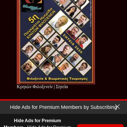
Κρητών Φιλοξενείν | Σητεία
Hide Ads for Premium Members by Subscribing
Copyright © 2026 - Cretan Business | Κρητών Επιχειρείν
Όροι Χρήσης
|
Πολιτική Απορρήτου
Hide Ads for Premium