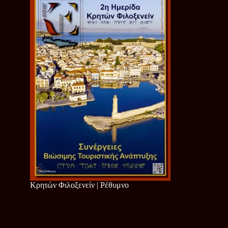
Κρητών Φιλοξενείν | Ρέθυμνο