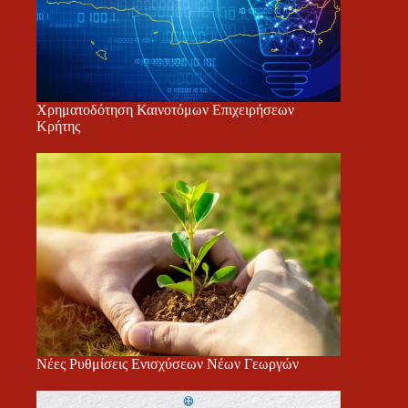
Χρηματοδότηση Καινοτόμων Επιχειρήσεων
Κρήτης
Νέες Ρυθμίσεις Ενισχύσεων Νέων Γεωργών