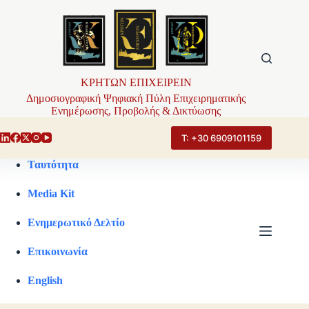
Μετάβαση
στο
περιεχόμενο
ΚΡΗΤΩΝ ΕΠΙΧΕΙΡΕΙΝ
Δημοσιογραφική Ψηφιακή Πύλη Επιχειρηματικής
Ενημέρωσης, Προβολής & Δικτύωσης
Τ: +30 6909101159
Ταυτότητα
Media Kit
Ενημερωτικό Δελτίο
Επικοινωνία
English