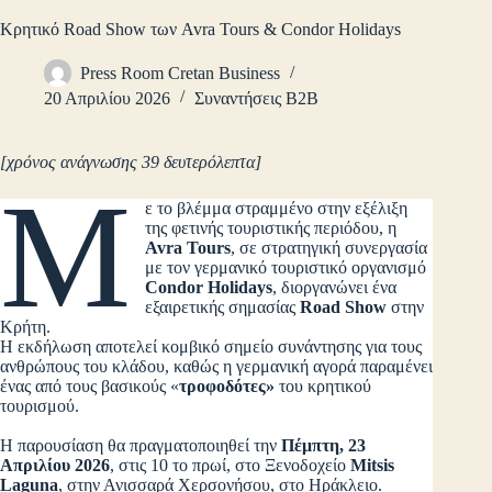
Κρητικό Road Show των Avra Tours & Condor Holidays
Press Room Cretan Business
20 Απριλίου 2026
Συναντήσεις B2B
[χρόνος ανάγνωσης 39 δευτερόλεπτα]
Μ
ε το βλέμμα στραμμένο στην εξέλιξη
της φετινής τουριστικής περιόδου, η
Avra Tours
, σε στρατηγική συνεργασία
με τον γερμανικό τουριστικό οργανισμό
Condor Holidays
, διοργανώνει ένα
εξαιρετικής σημασίας
Road Show
στην
Κρήτη.
Η εκδήλωση αποτελεί κομβικό σημείο συνάντησης για τους
ανθρώπους του κλάδου, καθώς η γερμανική αγορά παραμένει
ένας από τους βασικούς «
τροφοδότες
»
του κρητικού
τουρισμού.
Η παρουσίαση θα πραγματοποιηθεί την
Πέμπτη, 23
Απριλίου 2026
, στις 10 το πρωί, στο Ξενοδοχείο
Mitsis
Laguna
, στην Ανισσαρά Χερσονήσου, στο Ηράκλειο.