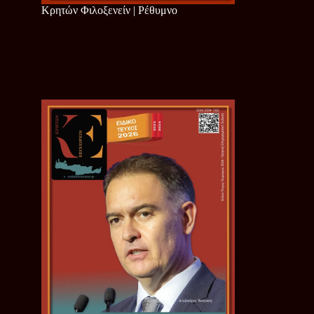
Κρητών Φιλοξενείν | Ρέθυμνο