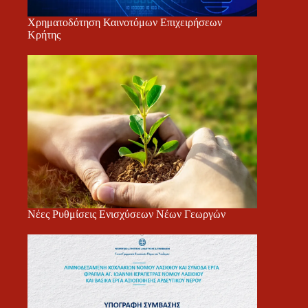
Χρηματοδότηση Καινοτόμων Επιχειρήσεων
Κρήτης
Νέες Ρυθμίσεις Ενισχύσεων Νέων Γεωργών