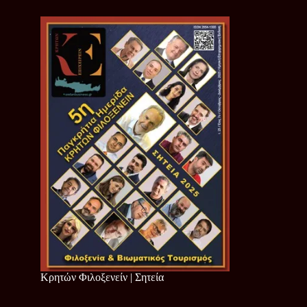
Κρητών Φιλοξενείν | Σητεία