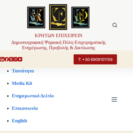
Μετάβαση
στο
περιεχόμενο
ΚΡΗΤΩΝ ΕΠΙΧΕΙΡΕΙΝ
Δημοσιογραφική Ψηφιακή Πύλη Επιχειρηματικής
Ενημέρωσης, Προβολής & Δικτύωσης
Τ: +30 6909101159
Ταυτότητα
Media Kit
Ενημερωτικό Δελτίο
Επικοινωνία
English