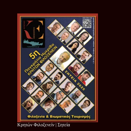
Κρητών Φιλοξενείν | Σητεία