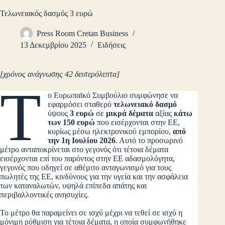
Τελωνειακός δασμός 3 ευρώ
Press Room Cretan Business
13 Δεκεμβρίου 2025
Ειδήσεις
[χρόνος ανάγνωσης 42 δευτερόλεπτα]
Τ
ο Ευρωπαϊκό Συμβούλιο συμφώνησε να
εφαρμόσει σταθερό
τελωνειακό δασμό
ύψους
3 ευρώ
σε
μικρά δέματα
αξίας
κάτω
των 150 ευρώ
που εισέρχονται στην ΕΕ,
κυρίως μέσω ηλεκτρονικού εμπορίου,
από
την 1η Ιουλίου 2026
. Αυτό το προσωρινό
μέτρο ανταποκρίνεται στο γεγονός ότι τέτοια δέματα
εισέρχονται επί του παρόντος στην ΕΕ αδασμολόγητα,
γεγονός που οδηγεί σε αθέμιτο ανταγωνισμό για τους
πωλητές της ΕΕ, κινδύνους για την υγεία και την ασφάλεια
των καταναλωτών, υψηλά επίπεδα απάτης και
περιβαλλοντικές ανησυχίες.
Το μέτρο θα παραμείνει σε ισχύ μέχρι να τεθεί σε ισχύ η
μόνιμη ρύθμιση για τέτοια δέματα, η οποία συμφωνήθηκε