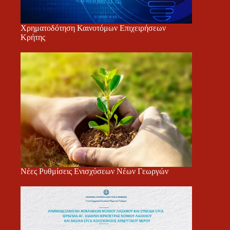
Χρηματοδότηση Καινοτόμων Επιχειρήσεων
Κρήτης
Νέες Ρυθμίσεις Ενισχύσεων Νέων Γεωργών