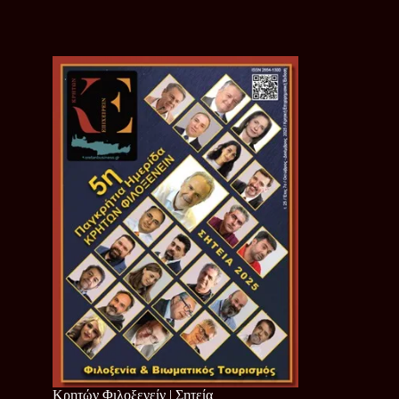
Κρητών Φιλοξενείν | Σητεία