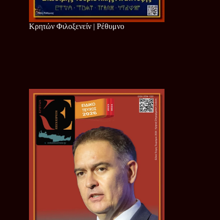
Κρητών Φιλοξενείν | Ρέθυμνο