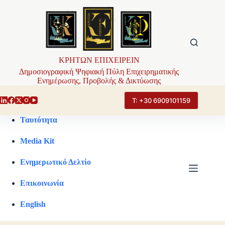
Μετάβαση
στο
περιεχόμενο
ΚΡΗΤΩΝ ΕΠΙΧΕΙΡΕΙΝ
Δημοσιογραφική Ψηφιακή Πύλη Επιχειρηματικής
Ενημέρωσης, Προβολής & Δικτύωσης
Τ: +30 6909101159
Ταυτότητα
Media Kit
Ενημερωτικό Δελτίο
Επικοινωνία
English