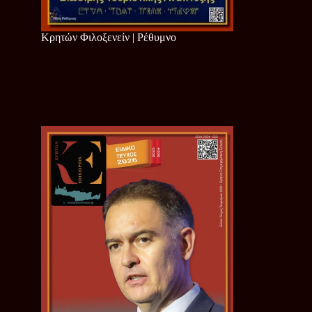
Κρητών Φιλοξενείν | Ρέθυμνο