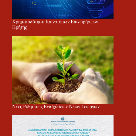
Χρηματοδότηση Καινοτόμων Επιχειρήσεων
Κρήτης
Νέες Ρυθμίσεις Ενισχύσεων Νέων Γεωργών