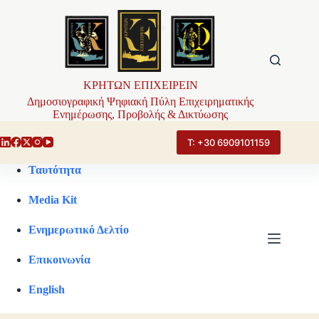
Μετάβαση
στο
περιεχόμενο
ΚΡΗΤΩΝ ΕΠΙΧΕΙΡΕΙΝ
Δημοσιογραφική Ψηφιακή Πύλη Επιχειρηματικής
Ενημέρωσης, Προβολής & Δικτύωσης
Τ: +30 6909101159
Ταυτότητα
Media Kit
Ενημερωτικό Δελτίο
Επικοινωνία
English