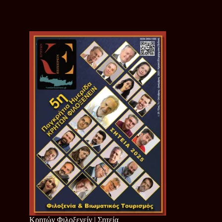
Κρητών Φιλοξενείν | Σητεία