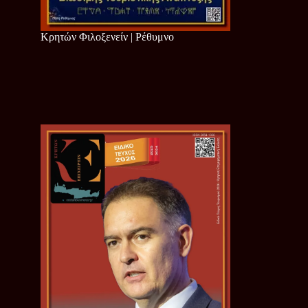
Κρητών Φιλοξενείν | Ρέθυμνο