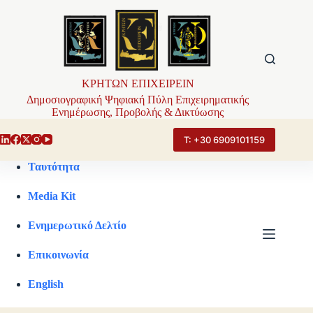
Μετάβαση
στο
περιεχόμενο
ΚΡΗΤΩΝ ΕΠΙΧΕΙΡΕΙΝ
Δημοσιογραφική Ψηφιακή Πύλη Επιχειρηματικής
Ενημέρωσης, Προβολής & Δικτύωσης
Τ: +30 6909101159
Ταυτότητα
Media Kit
Ενημερωτικό Δελτίο
Επικοινωνία
English