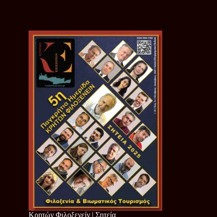
Κρητών Φιλοξενείν | Σητεία