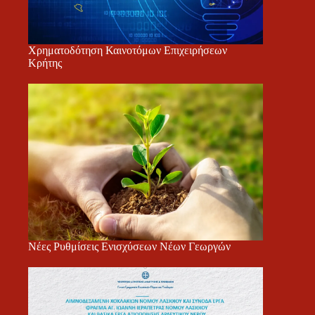
Χρηματοδότηση Καινοτόμων Επιχειρήσεων
Κρήτης
Νέες Ρυθμίσεις Ενισχύσεων Νέων Γεωργών