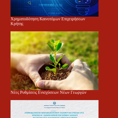
Χρηματοδότηση Καινοτόμων Επιχειρήσεων
Κρήτης
Νέες Ρυθμίσεις Ενισχύσεων Νέων Γεωργών