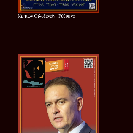
Κρητών Φιλοξενείν | Ρέθυμνο