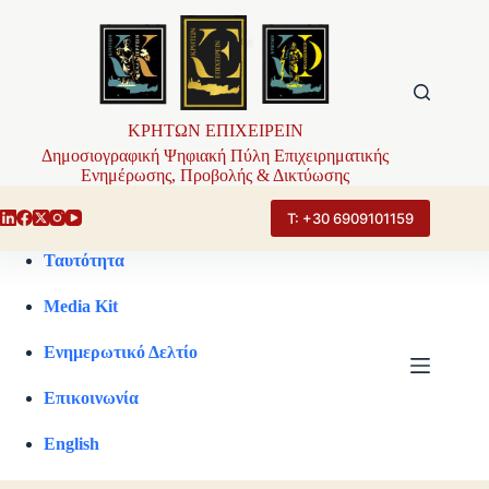
Μετάβαση
στο
περιεχόμενο
ΚΡΗΤΩΝ ΕΠΙΧΕΙΡΕΙΝ
Δημοσιογραφική Ψηφιακή Πύλη Επιχειρηματικής
Ενημέρωσης, Προβολής & Δικτύωσης
Τ: +30 6909101159
Ταυτότητα
Media Kit
Ενημερωτικό Δελτίο
Επικοινωνία
English