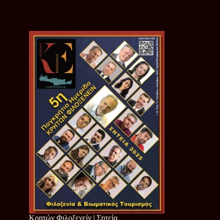
Κρητών Φιλοξενείν | Σητεία