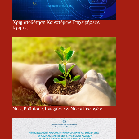
Χρηματοδότηση Καινοτόμων Επιχειρήσεων
Κρήτης
Νέες Ρυθμίσεις Ενισχύσεων Νέων Γεωργών