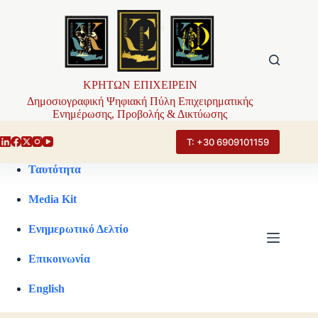
Μετάβαση
στο
περιεχόμενο
ΚΡΗΤΩΝ ΕΠΙΧΕΙΡΕΙΝ
Δημοσιογραφική Ψηφιακή Πύλη Επιχειρηματικής
Ενημέρωσης, Προβολής & Δικτύωσης
Τ: +30 6909101159
Ταυτότητα
Media Kit
Ενημερωτικό Δελτίο
Επικοινωνία
English