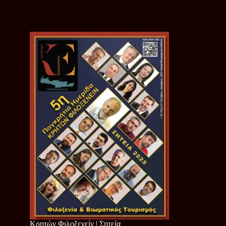
Κρητών Φιλοξενείν | Σητεία