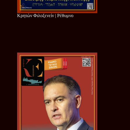
Κρητών Φιλοξενείν | Ρέθυμνο