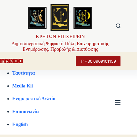
Μετάβαση
στο
περιεχόμενο
ΚΡΗΤΩΝ ΕΠΙΧΕΙΡΕΙΝ
Δημοσιογραφική Ψηφιακή Πύλη Επιχειρηματικής
Ενημέρωσης, Προβολής & Δικτύωσης
Τ: +30 6909101159
Ταυτότητα
Media Kit
Ενημερωτικό Δελτίο
Επικοινωνία
English