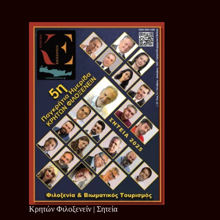
Κρητών Φιλοξενείν | Σητεία