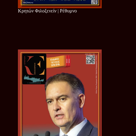
Κρητών Φιλοξενείν | Ρέθυμνο