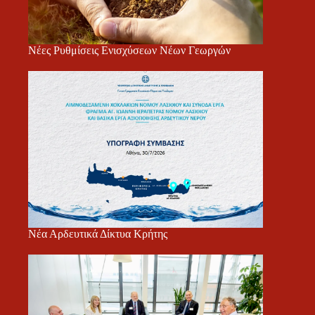
Νέες Ρυθμίσεις Ενισχύσεων Νέων Γεωργών
Νέα Αρδευτικά Δίκτυα Κρήτης