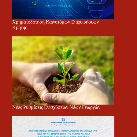
Χρηματοδότηση Καινοτόμων Επιχειρήσεων
Κρήτης
Νέες Ρυθμίσεις Ενισχύσεων Νέων Γεωργών