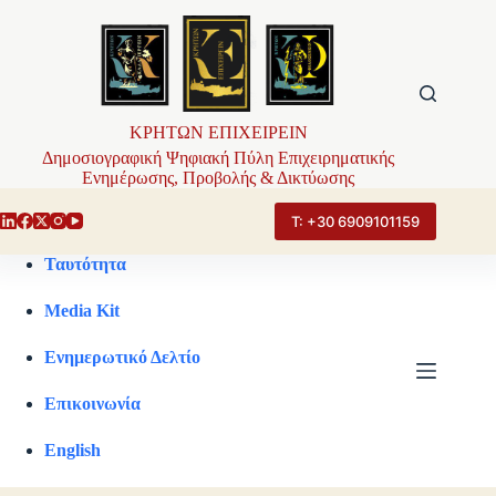
Μετάβαση
στο
περιεχόμενο
ΚΡΗΤΩΝ ΕΠΙΧΕΙΡΕΙΝ
Δημοσιογραφική Ψηφιακή Πύλη Επιχειρηματικής
Ενημέρωσης, Προβολής & Δικτύωσης
Τ: +30 6909101159
Ταυτότητα
Media Kit
Ενημερωτικό Δελτίο
Επικοινωνία
English