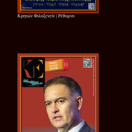
Κρητών Φιλοξενείν | Ρέθυμνο