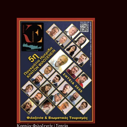
Κρητών Φιλοξενείν | Σητεία