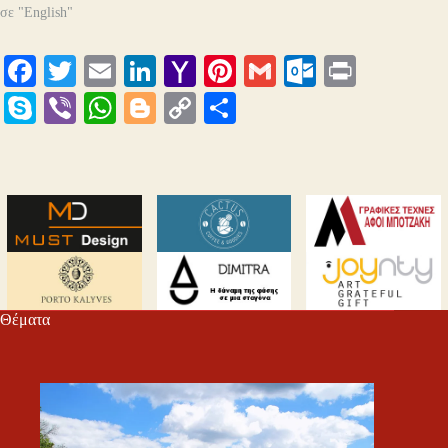
σε "English"
Fa
T
E
Li
Y
Pi
G
O
Pr
ce
wi
m
nk
ah
nt
m
ut
in
S
Vi
W
Bl
C
Μ
bo
tte
ail
ed
oo
er
ail
lo
t
ky
be
ha
og
op
οι
ok
r
In
M
es
ok
pe
r
ts
ge
y
ρ
ail
t
.c
A
r
Li
α
o
pp
nk
στ
m
εί
τε
Θέματα