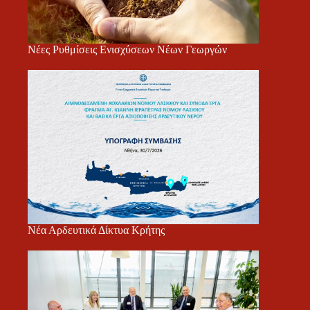
Νέες Ρυθμίσεις Ενισχύσεων Νέων Γεωργών
Νέα Αρδευτικά Δίκτυα Κρήτης