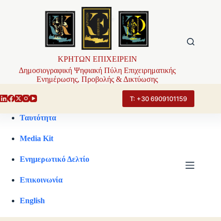
Μετάβαση
στο
περιεχόμενο
ΚΡΗΤΩΝ ΕΠΙΧΕΙΡΕΙΝ
Δημοσιογραφική Ψηφιακή Πύλη Επιχειρηματικής
Ενημέρωσης, Προβολής & Δικτύωσης
Τ: +30 6909101159
Ταυτότητα
Media Kit
Ενημερωτικό Δελτίο
Επικοινωνία
English