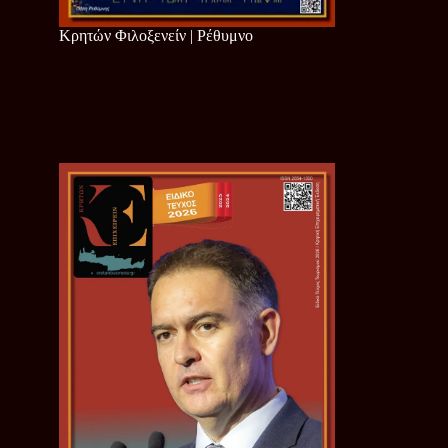
Κρητών Φιλοξενείν | Ρέθυμνο