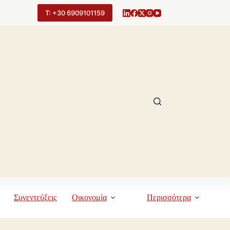
Τ: +30 6909101159
Συνεντεύξεις
Οικονομία
Περισσότερα