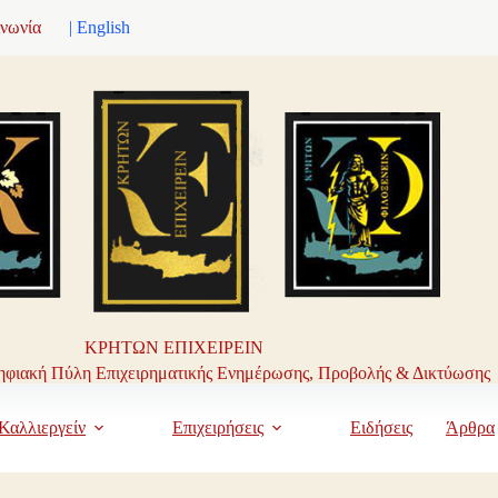
ινωνία
| English
ΚΡΗΤΩΝ ΕΠΙΧΕΙΡΕΙΝ
φιακή Πύλη Επιχειρηματικής Ενημέρωσης, Προβολής & Δικτύωσης
Καλλιεργείν
Επιχειρήσεις
Ειδήσεις
Άρθρα