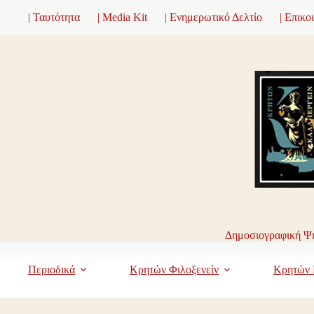
Μετάβαση
| Ταυτότητα
| Media Kit
| Ενημερωτικό Δελτίο
| Επικο
στο
περιεχόμενο
Δημοσιογραφική Ψη
Περιοδικά
Κρητών Φιλοξενείν
Κρητών 