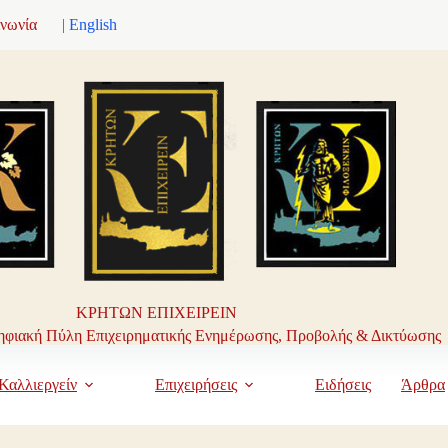
ινωνία
| English
ΚΡΗΤΩΝ ΕΠΙΧΕΙΡΕΙΝ
φιακή Πύλη Επιχειρηματικής Ενημέρωσης, Προβολής & Δικτύωσης
Καλλιεργείν
Επιχειρήσεις
Ειδήσεις
Άρθρα