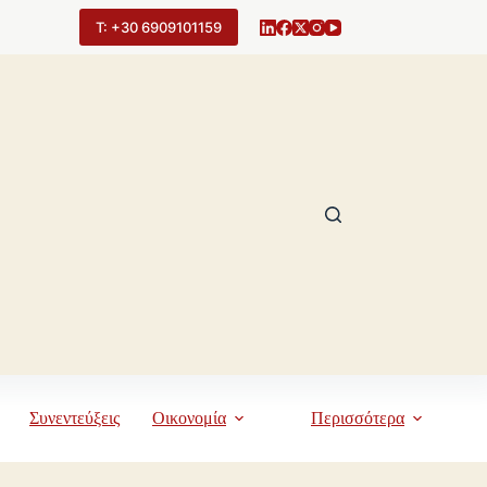
Τ: +30 6909101159
Συνεντεύξεις
Οικονομία
Περισσότερα