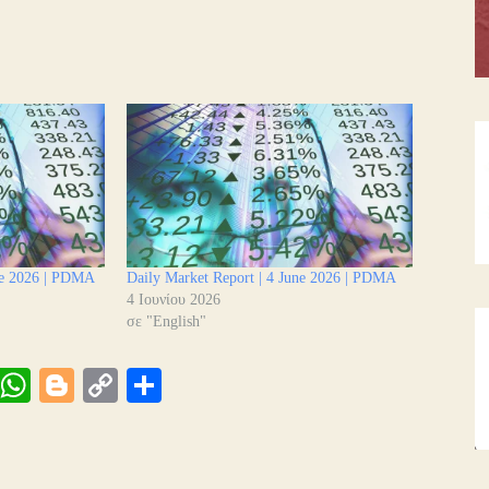
une 2026 | PDMA
Daily Market Report | 4 June 2026 | PDMA
4 Ιουνίου 2026
σε "English"
Vi
W
Bl
C
Μ
be
ha
og
op
οι
ts
ge
y
ρ