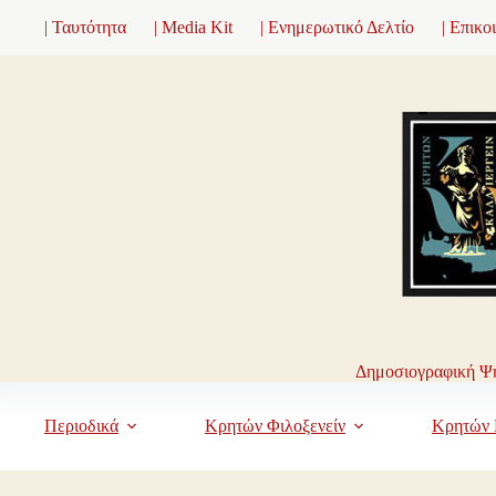
Μετάβαση
| Ταυτότητα
| Media Kit
| Ενημερωτικό Δελτίο
| Επικο
στο
περιεχόμενο
Δημοσιογραφική Ψη
Περιοδικά
Κρητών Φιλοξενείν
Κρητών 