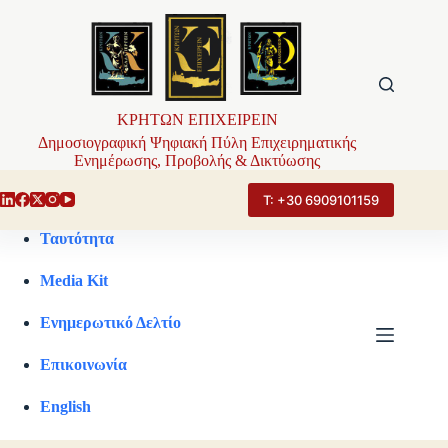
Μετάβαση
στο
περιεχόμενο
ΚΡΗΤΩΝ ΕΠΙΧΕΙΡΕΙΝ
Δημοσιογραφική Ψηφιακή Πύλη Επιχειρηματικής
Ενημέρωσης, Προβολής & Δικτύωσης
Τ: +30 6909101159
Ταυτότητα
Media Kit
Ενημερωτικό Δελτίο
Επικοινωνία
English