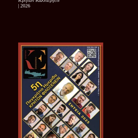
Κρητών Καλλιεργείν
| 2026