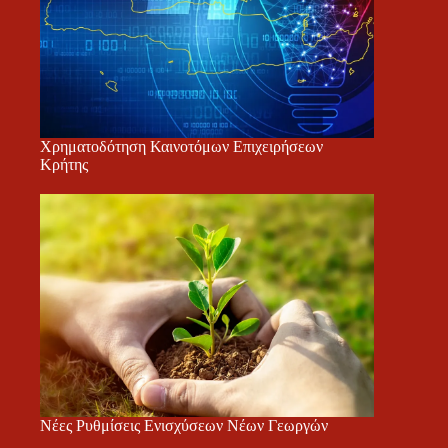
Χρηματοδότηση Καινοτόμων Επιχειρήσεων
Κρήτης
Νέες Ρυθμίσεις Ενισχύσεων Νέων Γεωργών