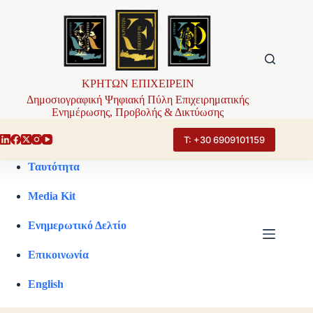
Μετάβαση
στο
περιεχόμενο
ΚΡΗΤΩΝ ΕΠΙΧΕΙΡΕΙΝ
Δημοσιογραφική Ψηφιακή Πύλη Επιχειρηματικής
Ενημέρωσης, Προβολής & Δικτύωσης
Τ: +30 6909101159
Ταυτότητα
Media Kit
Ενημερωτικό Δελτίο
Επικοινωνία
English