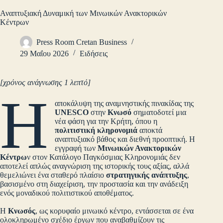
Αναπτυξιακή Δυναμική των Μινωικών Ανακτορικών
Κέντρων
Press Room Cretan Business
29 Μαΐου 2026
Ειδήσεις
[χρόνος ανάγνωσης 1 λεπτό]
Η
αποκάλυψη της αναμνηστικής πινακίδας της
UNESCO
στην
Κνωσό
σηματοδοτεί μια
νέα φάση για την Κρήτη, όπου η
πολιτιστική κληρονομιά
αποκτά
αναπτυξιακό βάθος και διεθνή προοπτική. Η
εγγραφή των
Μινωικών Ανακτορικών
Κέντρω
ν στον Κατάλογο Παγκόσμιας Κληρονομιάς δεν
αποτελεί απλώς αναγνώριση της ιστορικής τους αξίας, αλλά
θεμελιώνει ένα σταθερό πλαίσιο
στρατηγικής ανάπτυξης
,
βασισμένο στη διαχείριση, την προστασία και την ανάδειξη
ενός μοναδικού πολιτιστικού αποθέματος.
Η
Κνωσός
, ως κορυφαίο μινωικό κέντρο, εντάσσεται σε ένα
ολοκληρωμένο σχέδιο έργων που αναβαθμίζουν τις