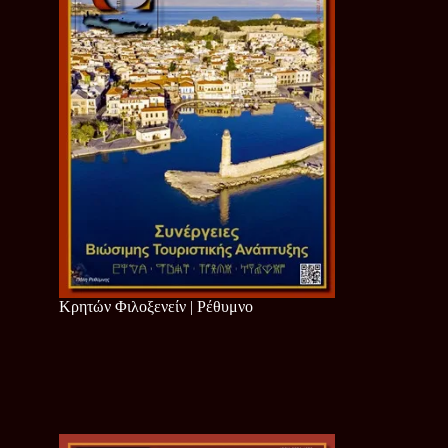
Κρητών Φιλοξενείν | Ρέθυμνο