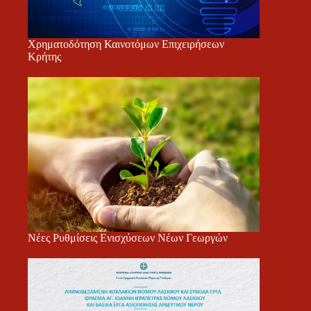
Χρηματοδότηση Καινοτόμων Επιχειρήσεων
Κρήτης
Νέες Ρυθμίσεις Ενισχύσεων Νέων Γεωργών