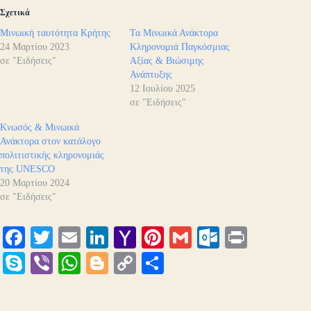
Σχετικά
Μινωική ταυτότητα Κρήτης
Τα Μινωικά Ανάκτορα
24 Μαρτίου 2023
Κληρονομιά Παγκόσμιας
σε "Ειδήσεις"
Αξίας & Βιώσιμης
Ανάπτυξης
12 Ιουλίου 2025
σε "Ειδήσεις"
Κνωσός & Μινωικά
Ανάκτορα στον κατάλογο
πολιτιστικής κληρονομιάς
της UNESCO
20 Μαρτίου 2024
σε "Ειδήσεις"
Fa
T
E
Li
Y
Pi
G
O
Pr
ce
wi
m
nk
ah
nt
m
ut
in
S
Vi
W
Bl
C
Μ
bo
tte
ail
ed
oo
er
ail
lo
t
ky
be
ha
og
op
οι
ok
r
In
M
es
ok
pe
r
ts
ge
y
ρ