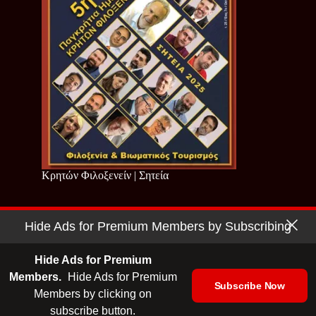
Κρητών Φιλοξενείν | Σητεία
Hide Ads for Premium Members by Subscribing
Copyright © 2026 - Cretan Business | Κρητών Επιχειρείν
Όροι Χρήσης
|
Πολιτική Απορρήτου
Hide Ads for Premium
Members.
Hide Ads for Premium
Subscribe Now
Members by clicking on
| Ταυτότητα
| Media Kit
| Ενημερωτικό Δελτίο
subscribe button.