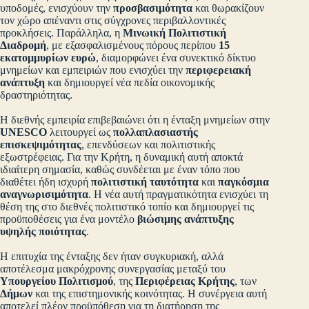
υποδομές, ενισχύουν την
προσβασιμότητα
και θωρακίζουν
τον χώρο απέναντι στις σύγχρονες περιβαλλοντικές
προκλήσεις. Παράλληλα, η
Μινωική Πολιτιστική
Διαδρομή
, με εξασφαλισμένους πόρους περίπου
15
εκατομμυρίων ευρώ
, διαμορφώνει ένα συνεκτικό δίκτυο
μνημείων και εμπειριών που ενισχύει την
περιφερειακή
ανάπτυξη
και δημιουργεί νέα πεδία οικονομικής
δραστηριότητας.
Η διεθνής εμπειρία επιβεβαιώνει ότι η ένταξη μνημείων στην
UNESCO
λειτουργεί ως
πολλαπλασιαστής
επισκεψιμότητας
, επενδύσεων και πολιτιστικής
εξωστρέφειας. Για την Κρήτη, η δυναμική αυτή αποκτά
ιδιαίτερη σημασία, καθώς συνδέεται με έναν τόπο που
διαθέτει ήδη ισχυρή
πολιτιστική ταυτότητα
και
παγκόσμια
αναγνωρισιμότητα
. Η νέα αυτή πραγματικότητα ενισχύει τη
θέση της στο διεθνές πολιτιστικό τοπίο και δημιουργεί τις
προϋποθέσεις για ένα μοντέλο
βιώσιμης ανάπτυξης
υψηλής ποιότητας
.
Η επιτυχία της ένταξης δεν ήταν συγκυριακή, αλλά
αποτέλεσμα μακρόχρονης συνεργασίας μεταξύ του
Υπουργείου Πολιτισμού
, της
Περιφέρειας Κρήτης
, των
Δήμων
και της επιστημονικής κοινότητας. Η συνέργεια αυτή
αποτελεί πλέον προϋπόθεση για τη διατήρηση της