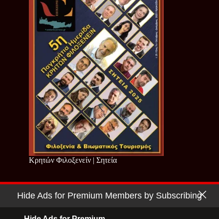
Κρητών Φιλοξενείν | Σητεία
Hide Ads for Premium Members by Subscribing
Copyright © 2026 - Cretan Business | Κρητών Επιχειρείν
Όροι Χρήσης
|
Πολιτική Απορρήτου
Hide Ads for Premium