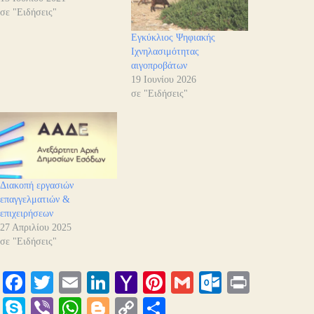
σε "Ειδήσεις"
Εγκύκλιος Ψηφιακής
Ιχνηλασιμότητας
αιγοπροβάτων
19 Ιουνίου 2026
σε "Ειδήσεις"
Διακοπή εργασιών
επαγγελματιών &
επιχειρήσεων
27 Απριλίου 2025
σε "Ειδήσεις"
Fa
T
E
Li
Y
Pi
G
O
Pr
ce
wi
m
nk
ah
nt
m
ut
in
S
Vi
W
Bl
C
Μ