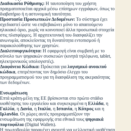
Διαδικασία Ρύθμισης:
Η ταυτοποίηση του χρήστη
πραγματοποιείται αρχικά μέσω επίσημων εγγράφων, όπως το
διαβατήριο ή η αστυνομική ταυτότητα.
Προστασία Προσωπικών Δεδομένων:
Το σύστημα έχει
σχεδιαστεί ώστε να επιβεβαιώνει μόνο το απαιτούμενο
ηλικιακό όριο, χωρίς να κοινοποιεί άλλα προσωπικά στοιχεία
στις πλατφόρμες. Η αρχιτεκτονική του διασφαλίζει την
ανωνυμία, αποκλείοντας τη δυνατότητα εντοπισμού ή
παρακολούθησης των χρηστών.
Διαλειτουργικότητα:
Η εφαρμογή είναι συμβατή με το
σύνολο των ψηφιακών συσκευών (κινητά τηλέφωνα, tablet,
ηλεκτρονικούς υπολογιστές).
Διαφάνεια Κώδικα:
Πρόκειται για
λογισμικό ανοικτού
κώδικα
, επιτρέποντας τον δημόσιο έλεγχο του
προγραμματισμού του για τη διασφάλιση της ακεραιότητας
των δεδομένων.
Ενσωμάτωση
Επτά κράτη-μέλη της ΕΕ βρίσκονται στο πρώτο στάδιο
υιοθέτησης του εργαλείου και συγκεκριμένα η
Ελλάδα
, η
Γαλλία
, η
Δανία
, η
Ιταλία
, η
Ισπανία
, η
Κύπρος
και η
Ιρλανδία
. Οι χώρες αυτές προγραμματίζουν την
ενσωμάτωση της εφαρμογής στα εθνικά τους
ψηφιακά
πορτοφόλια
(Digital Wallets).
Η πρωτοβουλία παραμένει ανοιχτή για μελλοντική υιοθέτηση