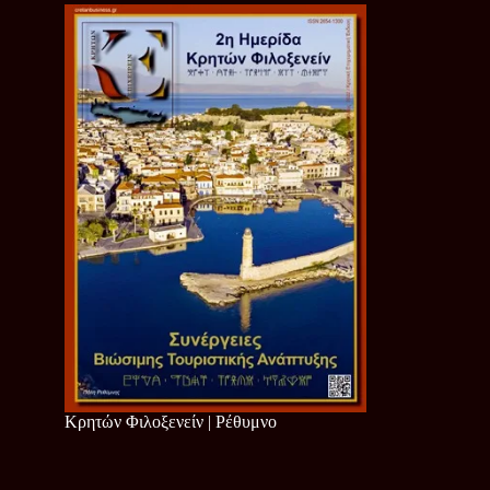
Κρητών Φιλοξενείν | Ρέθυμνο