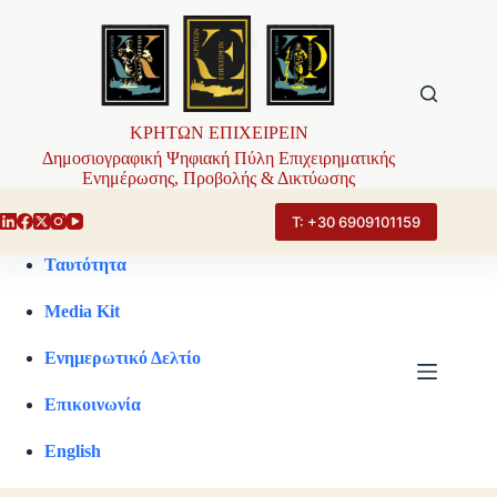
Μετάβαση
στο
περιεχόμενο
ΚΡΗΤΩΝ ΕΠΙΧΕΙΡΕΙΝ
Δημοσιογραφική Ψηφιακή Πύλη Επιχειρηματικής
Ενημέρωσης, Προβολής & Δικτύωσης
Τ: +30 6909101159
Ταυτότητα
Media Kit
Ενημερωτικό Δελτίο
Επικοινωνία
English