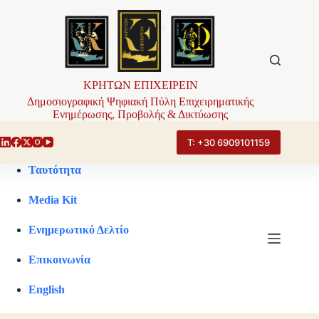
Μετάβαση
στο
περιεχόμενο
ΚΡΗΤΩΝ ΕΠΙΧΕΙΡΕΙΝ
Δημοσιογραφική Ψηφιακή Πύλη Επιχειρηματικής
Ενημέρωσης, Προβολής & Δικτύωσης
Τ: +30 6909101159
Ταυτότητα
Media Kit
Ενημερωτικό Δελτίο
Επικοινωνία
English