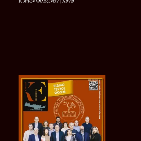
Κρητών Φιλοξενείν | Χανιά