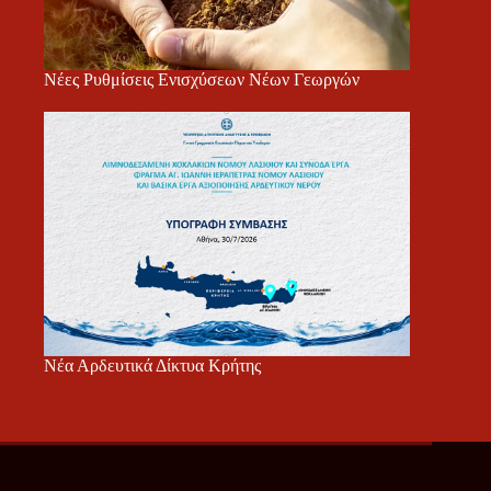
Νέες Ρυθμίσεις Ενισχύσεων Νέων Γεωργών
Νέα Αρδευτικά Δίκτυα Κρήτης