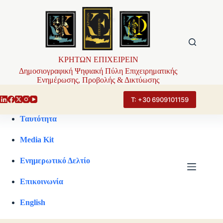
Μετάβαση
στο
περιεχόμενο
ΚΡΗΤΩΝ ΕΠΙΧΕΙΡΕΙΝ
Δημοσιογραφική Ψηφιακή Πύλη Επιχειρηματικής
Ενημέρωσης, Προβολής & Δικτύωσης
Τ: +30 6909101159
Ταυτότητα
Media Kit
Ενημερωτικό Δελτίο
Επικοινωνία
English