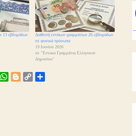
ν 13 εβδομάδων
Διάθεσή εντόκων γραμματίων 26 εβδομάδων
σε φυσικά πρόσωπα
19 Ιουνίου 2026
σε "Έντοκα Γραμμάτια Ελληνικού
Δημοσίου"
Vi
W
Bl
C
Μ
be
ha
og
op
οι
ts
ge
y
ρ
A
r
Li
α
pp
nk
στ
εί
τε