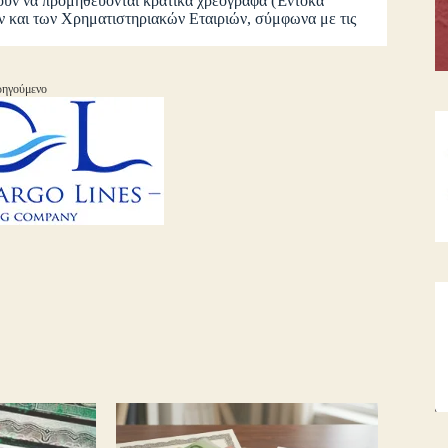
ρούν να προμηθεύονται κρατικά χρεόγραφα (Έντοκα
 και των Χρηματιστηριακών Εταιριών, σύμφωνα με τις
ηγούμενο