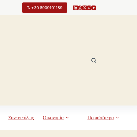
Τ: +30 6909101159
Συνεντεύξεις
Οικονομία
Περισσότερα