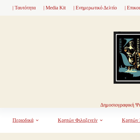
Μετάβαση
| Ταυτότητα
| Media Kit
| Ενημερωτικό Δελτίο
| Επικο
στο
περιεχόμενο
Δημοσιογραφική Ψη
Περιοδικά
Κρητών Φιλοξενείν
Κρητών 