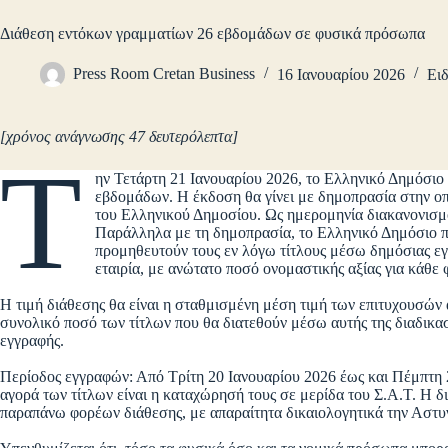
Διάθεση εντόκων γραμματίων 26 εβδομάδων σε φυσικά πρόσωπα
Press Room Cretan Business
16 Ιανουαρίου 2026
Ειδ
[χρόνος ανάγνωσης 47 δευτερόλεπτα]
Τ
ην Τετάρτη 21 Ιανουαρίου 2026, το Ελληνικό Δημόσι
εβδομάδων. Η έκδοση θα γίνει με δημοπρασία στην οπ
του Ελληνικού Δημοσίου. Ως ημερομηνία διακανονισμο
Παράλληλα με τη δημοπρασία, το Ελληνικό Δημόσιο πα
προμηθευτούν τους εν λόγω τίτλους μέσω δημόσιας ε
εταιρία, με ανώτατο ποσό ονομαστικής αξίας για κάθ
Η τιμή διάθεσης θα είναι η σταθμισμένη μέση τιμή των επιτυχουσών
συνολικό ποσό των τίτλων που θα διατεθούν μέσω αυτής της διαδικα
εγγραφής.
Περίοδος εγγραφών: Από Τρίτη 20 Ιανουαρίου 2026 έως και Πέμπτη 
αγορά των τίτλων είναι η καταχώρησή τους σε μερίδα του Σ.Α.Τ. Η δι
παραπάνω φορέων διάθεσης, με απαραίτητα δικαιολογητικά την Ασ