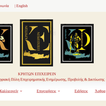
ινωνία
| English
ΚΡΗΤΩΝ ΕΠΙΧΕΙΡΕΙΝ
φιακή Πύλη Επιχειρηματικής Ενημέρωσης, Προβολής & Δικτύωσης
Καλλιεργείν
Επιχειρήσεις
Ειδήσεις
Άρθρα