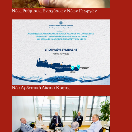
Νέες Ρυθμίσεις Ενισχύσεων Νέων Γεωργών
Νέα Αρδευτικά Δίκτυα Κρήτης