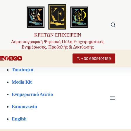
Μετάβαση
στο
περιεχόμενο
ΚΡΗΤΩΝ ΕΠΙΧΕΙΡΕΙΝ
Δημοσιογραφική Ψηφιακή Πύλη Επιχειρηματικής
Ενημέρωσης, Προβολής & Δικτύωσης
Τ: +30 6909101159
Ταυτότητα
Media Kit
Ενημερωτικό Δελτίο
Επικοινωνία
English