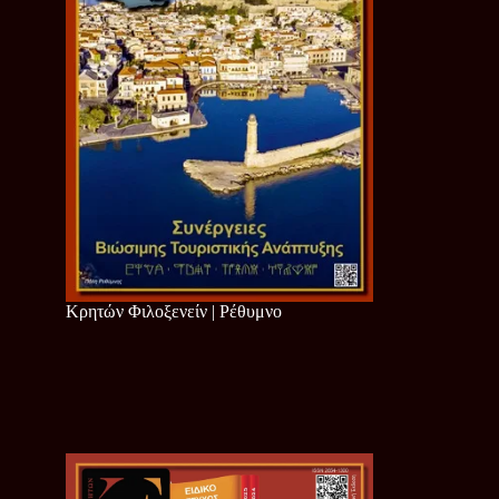
Κρητών Φιλοξενείν | Ρέθυμνο