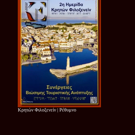
Κρητών Φιλοξενείν | Ρέθυμνο