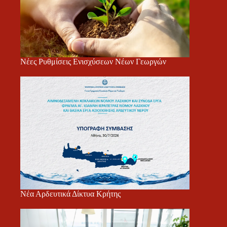
Νέες Ρυθμίσεις Ενισχύσεων Νέων Γεωργών
Νέα Αρδευτικά Δίκτυα Κρήτης