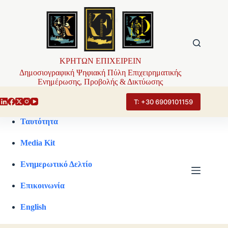
Μετάβαση
στο
περιεχόμενο
ΚΡΗΤΩΝ ΕΠΙΧΕΙΡΕΙΝ
Δημοσιογραφική Ψηφιακή Πύλη Επιχειρηματικής
Ενημέρωσης, Προβολής & Δικτύωσης
Τ: +30 6909101159
Ταυτότητα
Media Kit
Ενημερωτικό Δελτίο
Επικοινωνία
English