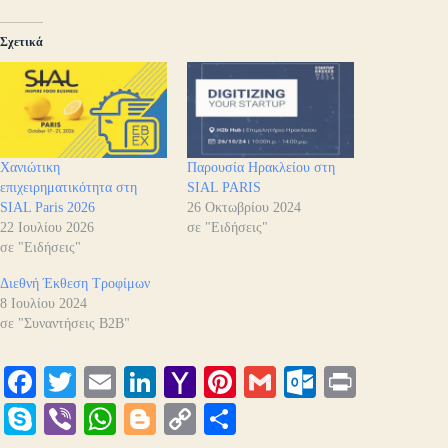
Σχετικά
Χανιώτικη
Παρουσία Ηρακλείου στη
επιχειρηματικότητα στη
SIAL PARIS
SIAL Paris 2026
26 Οκτωβρίου 2024
22 Ιουλίου 2026
σε "Ειδήσεις"
σε "Ειδήσεις"
Διεθνή Έκθεση Τροφίμων
8 Ιουλίου 2024
σε "Συναντήσεις B2B"
Fa
T
E
Li
Y
Pi
G
O
Pr
ce
wi
m
nk
ah
nt
m
ut
in
S
Vi
W
Bl
C
Μ
bo
tte
ail
ed
oo
er
ail
lo
t