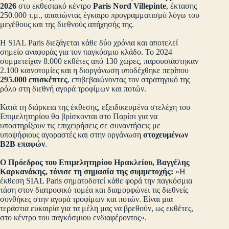
2026
στο εκθεσιακό κέντρο
Paris Nord Villepinte
, έκτασης
250.000 τ.μ., απαιτώντας έγκαιρο προγραμματισμό λόγω του
μεγέθους και της διεθνούς απήχησής της.
Η SIAL Paris διεξάγεται κάθε δύο χρόνια και αποτελεί
σημείο αναφοράς για τον παγκόσμιο κλάδο. Το 2024
συμμετείχαν 8.000 εκθέτες από 130 χώρες, παρουσιάστηκαν
2.100 καινοτομίες και η διοργάνωση υποδέχθηκε περίπου
295.000 επισκέπτες
, επιβεβαιώνοντας τον στρατηγικό της
ρόλο στη διεθνή αγορά τροφίμων και ποτών.
Κατά τη διάρκεια της έκθεσης, εξειδικευμένα στελέχη του
Επιμελητηρίου θα βρίσκονται στο Παρίσι για να
υποστηρίξουν τις επιχειρήσεις σε συναντήσεις με
υποψήφιους αγοραστές και στην οργάνωση
στοχευμένων
B2B επαφών
.
Ο Πρόεδρος του Επιμελητηρίου Ηρακλείου, Βαγγέλης
Καρκανάκης, τόνισε τη σημασία της συμμετοχής:
«Η
έκθεση SIAL Paris σηματοδοτεί κάθε φορά την παγκόσμια
τάση στον διατροφικό τομέα και διαμορφώνει τις διεθνείς
συνθήκες στην αγορά τροφίμων και ποτών. Είναι μια
τεράστια ευκαιρία για τα μέλη μας να βρεθούν, ως εκθέτες,
στο κέντρο του παγκόσμιου ενδιαφέροντος».