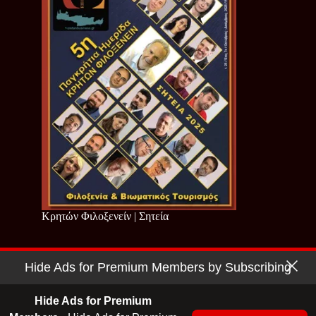
Κρητών Φιλοξενείν | Σητεία
Hide Ads for Premium Members by Subscribing
Copyright © 2026 - Cretan Business | Κρητών Επιχειρείν
Όροι Χρήσης
|
Πολιτική Απορρήτου
Hide Ads for Premium