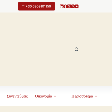
Τ: +30 6909101159
Συνεντεύξεις
Οικονομία
Περισσότερα