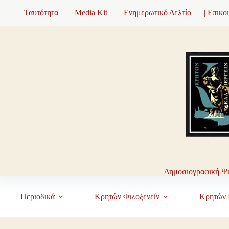
Μετάβαση
| Ταυτότητα
| Media Kit
| Ενημερωτικό Δελτίο
| Επικο
στο
περιεχόμενο
Δημοσιογραφική Ψη
Περιοδικά
Κρητών Φιλοξενείν
Κρητών 