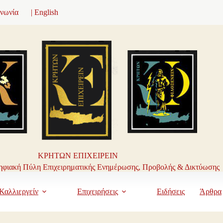
ινωνία
| English
ΚΡΗΤΩΝ ΕΠΙΧΕΙΡΕΙΝ
φιακή Πύλη Επιχειρηματικής Ενημέρωσης, Προβολής & Δικτύωσης
Καλλιεργείν
Επιχειρήσεις
Ειδήσεις
Άρθρα