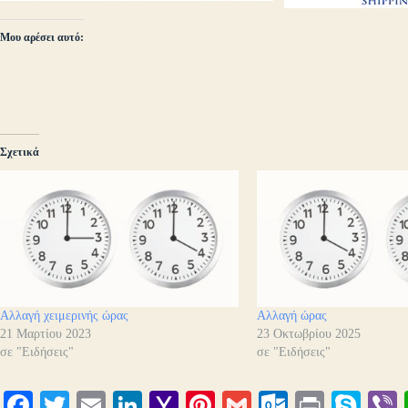
Μου αρέσει αυτό:
Σχετικά
Αλλαγή χειμερινής ώρας
Αλλαγή ώρας
21 Μαρτίου 2023
23 Οκτωβρίου 2025
σε "Ειδήσεις"
σε "Ειδήσεις"
Fa
T
E
Li
Y
Pi
G
O
Pr
S