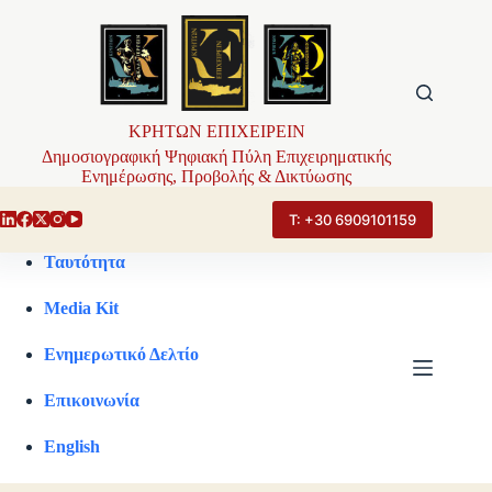
Μετάβαση
στο
περιεχόμενο
ΚΡΗΤΩΝ ΕΠΙΧΕΙΡΕΙΝ
Δημοσιογραφική Ψηφιακή Πύλη Επιχειρηματικής
Ενημέρωσης, Προβολής & Δικτύωσης
Τ: +30 6909101159
Ταυτότητα
Media Kit
Ενημερωτικό Δελτίο
Επικοινωνία
English