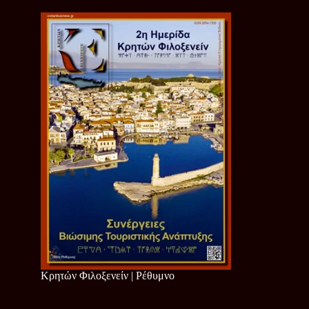
Κρητών Φιλοξενείν | Ρέθυμνο