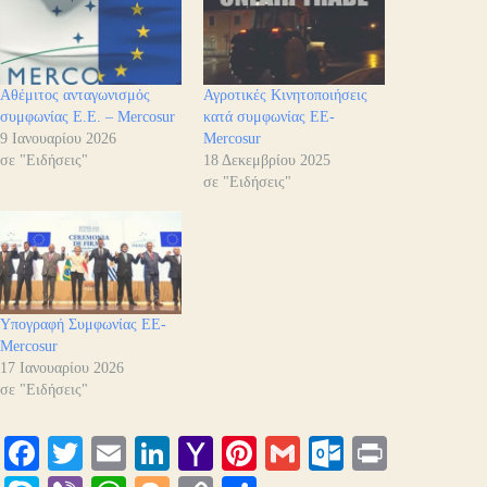
Αθέμιτος ανταγωνισμός
Αγροτικές Κινητοποιήσεις
συμφωνίας Ε.Ε. – Mercosur
κατά συμφωνίας ΕΕ-
9 Ιανουαρίου 2026
Mercosur
σε "Ειδήσεις"
18 Δεκεμβρίου 2025
σε "Ειδήσεις"
Υπογραφή Συμφωνίας ΕΕ-
Mercosur
17 Ιανουαρίου 2026
σε "Ειδήσεις"
Fa
T
E
Li
Y
Pi
G
O
Pr