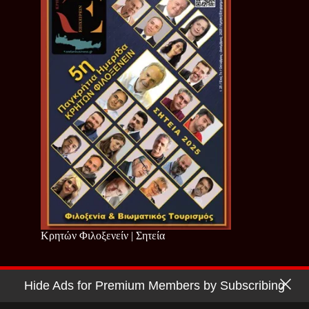
Κρητών Φιλοξενείν | Σητεία
Hide Ads for Premium Members by Subscribing
Copyright © 2026 - Cretan Business | Κρητών Επιχειρείν
Όροι Χρήσης
|
Πολιτική Απορρήτου