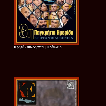
Κρητών Φιλοξενείν | Ηράκλειο