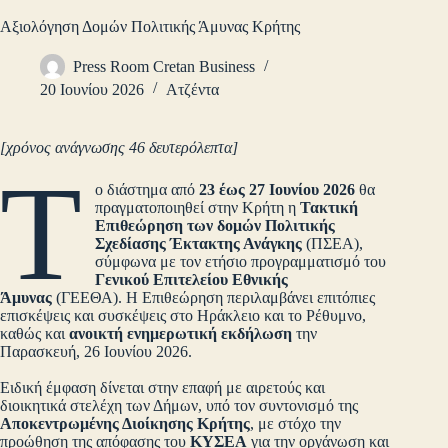
Αξιολόγηση Δομών Πολιτικής Άμυνας Κρήτης
Press Room Cretan Business
20 Ιουνίου 2026
Ατζέντα
[χρόνος ανάγνωσης 46 δευτερόλεπτα]
Τ
ο διάστημα από
23 έως 27 Ιουνίου 2026
θα
πραγματοποιηθεί στην Κρήτη η
Τακτική
Επιθεώρηση των δομών Πολιτικής
Σχεδίασης Έκτακτης Ανάγκης
(ΠΣΕΑ),
σύμφωνα με τον ετήσιο προγραμματισμό του
Γενικού Επιτελείου Εθνικής
Άμυνας
(ΓΕΕΘΑ). Η Επιθεώρηση περιλαμβάνει επιτόπιες
επισκέψεις και συσκέψεις στο Ηράκλειο και το Ρέθυμνο,
καθώς και
ανοικτή ενημερωτική εκδήλωση
την
Παρασκευή, 26 Ιουνίου 2026.
Ειδική έμφαση δίνεται στην επαφή με αιρετούς και
διοικητικά στελέχη των Δήμων, υπό τον συντονισμό της
Αποκεντρωμένης Διοίκησης Κρήτης
, με στόχο την
προώθηση της απόφασης του
ΚΥΣΕΑ
για την οργάνωση και