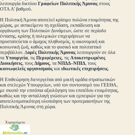
λειτουργία δικτύου
Γραφείων Πολιτικής Άμυνας
στους
ΟΤΑ Α’ βαθμού.
Η Πολιτική Άμυνα αποτελεί κρίσιμο πυλώνα ετοιμότητας της
χώρας, με αντικείμενο τη σχεδίαση, εκπαίδευση και
οργάνωση των Πολιτικών Δυνάμεων, ώστε σε περίοδο
έντασης, κρίσης ή πολεμικών επιχειρήσεων να
προστατεύεται ο άμαχος πληθυσμός, η οικονομική και
κοινωνική ζωή, καθώς και το φυσικό και πολιτιστικό
περιβάλλον. Δ
ομές Πολιτικής Άμυνας
λειτουργούν σε όλα
τα
Υπουργεία
, τις
Περιφέρειες
, τις
Αποκεντρωμένες
Διοικήσεις
, τους
Δήμους
, τα
ΝΠΔΔ–ΝΠΙΔ
, τους
κοινωφελείς οργανισμούς
και
ιδιωτικές επιχειρήσεις
.
Η Επιθεώρηση διενεργείται από μικτή ομάδα στρατιωτικών
και στελεχών Υπουργείων, υπό τον συντονισμό του ΓΕΕΘΑ,
με σκοπό την επιτόπια αξιολόγηση του επιπέδου ετοιμότητας,
καθώς και την ανταλλαγή γνώσεων και εμπειριών για την
αποτελεσματικότερη υλοποίηση των προτεραιοτήτων της
Πολιτικής Άμυνας στη χώρα.
Χορηγούμενο