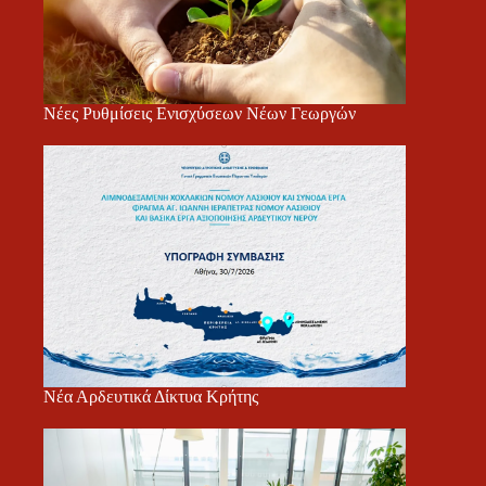
Νέες Ρυθμίσεις Ενισχύσεων Νέων Γεωργών
Νέα Αρδευτικά Δίκτυα Κρήτης