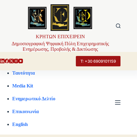
Μετάβαση
στο
περιεχόμενο
ΚΡΗΤΩΝ ΕΠΙΧΕΙΡΕΙΝ
Δημοσιογραφική Ψηφιακή Πύλη Επιχειρηματικής
Ενημέρωσης, Προβολής & Δικτύωσης
Τ: +30 6909101159
Ταυτότητα
Media Kit
Ενημερωτικό Δελτίο
Επικοινωνία
English