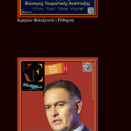
Κρητών Φιλοξενείν | Ρέθυμνο