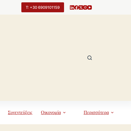
Τ: +30 6909101159
Συνεντεύξεις
Οικονομία
Περισσότερα