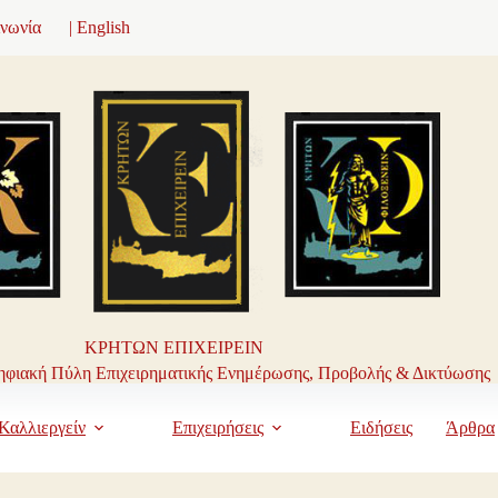
ινωνία
| English
ΚΡΗΤΩΝ ΕΠΙΧΕΙΡΕΙΝ
φιακή Πύλη Επιχειρηματικής Ενημέρωσης, Προβολής & Δικτύωσης
Καλλιεργείν
Επιχειρήσεις
Ειδήσεις
Άρθρα