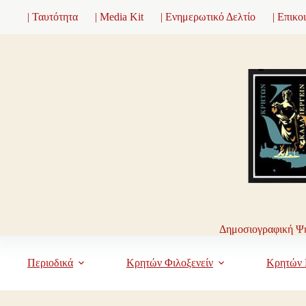
Μετάβαση
| Ταυτότητα
| Media Kit
| Ενημερωτικό Δελτίο
| Επικο
στο
περιεχόμενο
Δημοσιογραφική Ψη
Περιοδικά
Κρητών Φιλοξενείν
Κρητών 