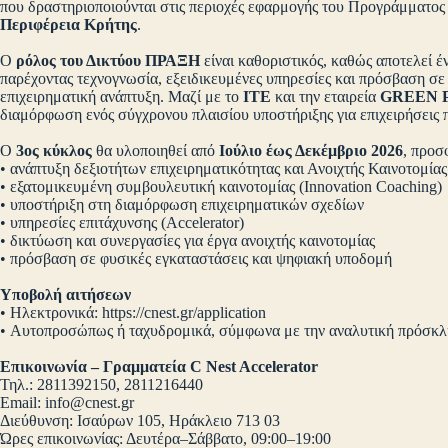
που δραστηριοποιούνται στις περιοχές εφαρμογής του Προγράμματο
Περιφέρεια Κρήτης
.
Ο
ρόλος του Δικτύου ΠΡΑΞΗ
είναι καθοριστικός, καθώς αποτελεί έ
παρέχοντας τεχνογνωσία, εξειδικευμένες υπηρεσίες και πρόσβαση σε 
επιχειρηματική ανάπτυξη. Μαζί με το
ΙΤΕ
και την εταιρεία
GREEN P
διαμόρφωση ενός σύγχρονου πλαισίου υποστήριξης για επιχειρήσεις 
Ο
3ος κύκλος
θα υλοποιηθεί από
Ιούλιο έως Δεκέμβριο 2026
, προσ
• ανάπτυξη δεξιοτήτων επιχειρηματικότητας και Ανοιχτής Καινοτομίας
• εξατομικευμένη συμβουλευτική καινοτομίας (Innovation Coachin
• υποστήριξη στη διαμόρφωση επιχειρηματικών σχεδίων
• υπηρεσίες επιτάχυνσης (Accelerator)
• δικτύωση και συνεργασίες για έργα ανοιχτής καινοτομίας
• πρόσβαση σε φυσικές εγκαταστάσεις και ψηφιακή υποδομή
Υποβολή αιτήσεων
• Ηλεκτρονικά: https://cnest.gr/application
• Αυτοπροσώπως ή ταχυδρομικά, σύμφωνα με την αναλυτική πρόσ
Επικοινωνία – Γραμματεία C Nest Accelerator
Τηλ.: 2811392150, 2811216440
Email:
info@cnest.gr
Διεύθυνση: Ισαύρων 105, Ηράκλειο 713 03
Ώρες επικοινωνίας: Δευτέρα–Σάββατο, 09:00–19:00