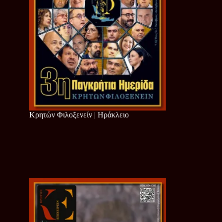
Κρητών Φιλοξενείν | Ηράκλειο