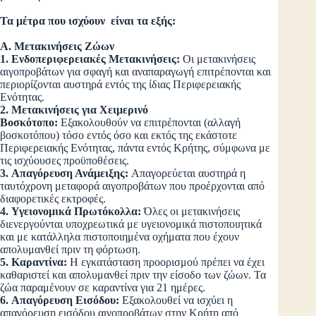
Τα μέτρα που ισχύουν είναι τα εξής:
Α. Μετακινήσεις Ζώων
1. Ενδοπεριφερειακές Μετακινήσεις:
Οι μετακινήσεις
αιγοπροβάτων για σφαγή και αναπαραγωγή επιτρέπονται και
περιορίζονται αυστηρά εντός της ίδιας Περιφερειακής
Ενότητας.
2. Μετακινήσεις για Χειμερινό
Βοσκότοπο:
Εξακολουθούν να επιτρέπονται (αλλαγή
βοσκοτόπου) τόσο εντός όσο και εκτός της εκάστοτε
Περιφερειακής Ενότητας, πάντα εντός Κρήτης, σύμφωνα με
τις ισχύουσες προϋποθέσεις.
3. Απαγόρευση Ανάμειξης:
Απαγορεύεται αυστηρά η
ταυτόχρονη μεταφορά αιγοπροβάτων που προέρχονται από
διαφορετικές εκτροφές.
4. Υγειονομικά Πρωτόκολλα:
Όλες οι μετακινήσεις
διενεργούνται υποχρεωτικά με υγειονομικά πιστοποιητικά
και με κατάλληλα πιστοποιημένα οχήματα που έχουν
απολυμανθεί πριν τη φόρτωση.
5. Καραντίνα:
Η εγκατάσταση προορισμού πρέπει να έχει
καθαριστεί και απολυμανθεί πριν την είσοδο των ζώων. Τα
ζώα παραμένουν σε καραντίνα για 21 ημέρες.
6. Απαγόρευση Εισόδου:
Εξακολουθεί να ισχύει η
απαγόρευση εισόδου αιγοπροβάτων στην Κρήτη από