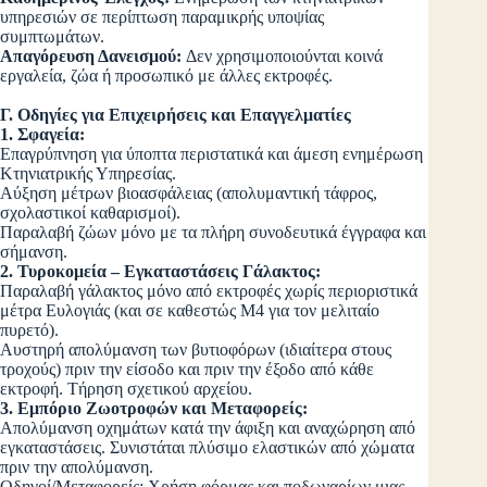
υπηρεσιών σε περίπτωση παραμικρής υποψίας
συμπτωμάτων.
Απαγόρευση Δανεισμού:
Δεν χρησιμοποιούνται κοινά
εργαλεία, ζώα ή προσωπικό με άλλες εκτροφές.
Γ. Οδηγίες για Επιχειρήσεις και Επαγγελματίες
1. Σφαγεία:
Επαγρύπνηση για ύποπτα περιστατικά και άμεση ενημέρωση
Κτηνιατρικής Υπηρεσίας.
Αύξηση μέτρων βιοασφάλειας (απολυμαντική τάφρος,
σχολαστικοί καθαρισμοί).
Παραλαβή ζώων μόνο με τα πλήρη συνοδευτικά έγγραφα και
σήμανση.
2. Τυροκομεία – Εγκαταστάσεις Γάλακτος:
Παραλαβή γάλακτος μόνο από εκτροφές χωρίς περιοριστικά
μέτρα Ευλογιάς (και σε καθεστώς Μ4 για τον μελιταίο
πυρετό).
Αυστηρή απολύμανση των βυτιοφόρων (ιδιαίτερα στους
τροχούς) πριν την είσοδο και πριν την έξοδο από κάθε
εκτροφή. Τήρηση σχετικού αρχείου.
3. Εμπόριο Ζωοτροφών και Μεταφορείς:
Απολύμανση οχημάτων κατά την άφιξη και αναχώρηση από
εγκαταστάσεις. Συνιστάται πλύσιμο ελαστικών από χώματα
πριν την απολύμανση.
Οδηγοί/Μεταφορείς: Χρήση φόρμας και ποδωναρίων μιας