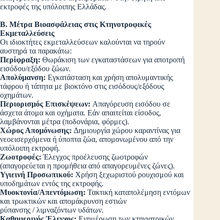
εκτροφές της υπόλοιπης Ελλάδας.
Β. Μέτρα Βιοασφάλειας στις Κτηνοτροφικές
Εκμεταλλεύσεις
Οι ιδιοκτήτες εκμεταλλεύσεων καλούνται να τηρούν
αυστηρά τα παρακάτω:
Περίφραξη:
Θωράκιση των εγκαταστάσεων για αποτροπή
εισόδου/εξόδου ζώων.
Απολύμανση:
Εγκατάσταση και χρήση απολυμαντικής
τάφρου ή τάπητα με βιοκτόνο στις εισόδους/εξόδους
οχημάτων.
Περιορισμός Επισκέψεων:
Απαγόρευση εισόδου σε
άσχετα άτομα και οχήματα. Εάν απαιτείται είσοδος,
λαμβάνονται μέτρα (ποδονάρια, φόρμες).
Χώρος Απομόνωσης:
Δημιουργία χώρου καραντίνας για
νεοεισερχόμενα ή ύποπτα ζώα, απομονωμένου από την
υπόλοιπη εκτροφή.
Ζωοτροφές:
Έλεγχος προέλευσης ζωοτροφών
(απαγορεύεται η προμήθεια από απαγορευμένες ζώνες).
Υγιεινή Προσωπικού:
Χρήση ξεχωριστού ρουχισμού και
υποδημάτων εντός της εκτροφής.
Μυοκτονία/Απεντόμωση:
Τακτική καταπολέμηση εντόμων
και τρωκτικών και απομάκρυνση εστιών
ρύπανσης / λιμναζόντων υδάτων.
Καθημερινός Έλεγχος:
Ενημέρωση των κτηνιατρικών