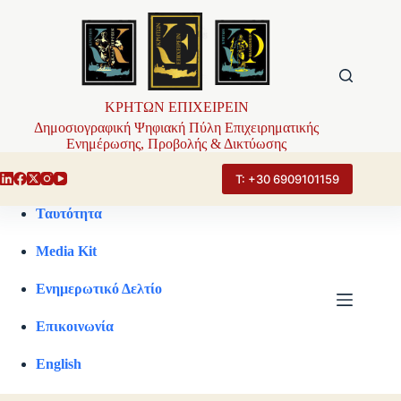
Μετάβαση
στο
περιεχόμενο
ΚΡΗΤΩΝ ΕΠΙΧΕΙΡΕΙΝ
Δημοσιογραφική Ψηφιακή Πύλη Επιχειρηματικής
Ενημέρωσης, Προβολής & Δικτύωσης
Τ: +30 6909101159
Ταυτότητα
Media Kit
Ενημερωτικό Δελτίο
Επικοινωνία
English