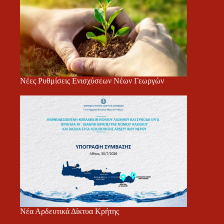
Νέες Ρυθμίσεις Ενισχύσεων Νέων Γεωργών
Νέα Αρδευτικά Δίκτυα Κρήτης