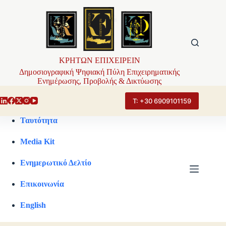
Μετάβαση
στο
περιεχόμενο
ΚΡΗΤΩΝ ΕΠΙΧΕΙΡΕΙΝ
Δημοσιογραφική Ψηφιακή Πύλη Επιχειρηματικής
Ενημέρωσης, Προβολής & Δικτύωσης
Τ: +30 6909101159
Ταυτότητα
Media Kit
Ενημερωτικό Δελτίο
Επικοινωνία
English