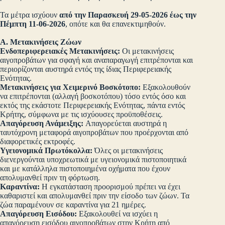
Τα μέτρα ισχύουν
από την Παρασκευή 29-05-2026 έως την
Πέμπτη 11-06-2026
, οπότε και θα επανεκτιμηθούν.
Α. Μετακινήσεις Ζώων
Ενδοπεριφερειακές Μετακινήσεις:
Οι μετακινήσεις
αιγοπροβάτων για σφαγή και αναπαραγωγή επιτρέπονται και
περιορίζονται αυστηρά εντός της ίδιας Περιφερειακής
Ενότητας.
Μετακινήσεις για Χειμερινό Βοσκότοπο:
Εξακολουθούν
να επιτρέπονται (αλλαγή βοσκοτόπου) τόσο εντός όσο και
εκτός της εκάστοτε Περιφερειακής Ενότητας, πάντα εντός
Κρήτης, σύμφωνα με τις ισχύουσες προϋποθέσεις.
Απαγόρευση Ανάμειξης:
Απαγορεύεται αυστηρά η
ταυτόχρονη μεταφορά αιγοπροβάτων που προέρχονται από
διαφορετικές εκτροφές.
Υγειονομικά Πρωτόκολλα:
Όλες οι μετακινήσεις
διενεργούνται υποχρεωτικά με υγειονομικά πιστοποιητικά
και με κατάλληλα πιστοποιημένα οχήματα που έχουν
απολυμανθεί πριν τη φόρτωση.
Καραντίνα:
Η εγκατάσταση προορισμού πρέπει να έχει
καθαριστεί και απολυμανθεί πριν την είσοδο των ζώων. Τα
ζώα παραμένουν σε καραντίνα για 21 ημέρες.
Απαγόρευση Εισόδου:
Εξακολουθεί να ισχύει η
απαγόρευση εισόδου αιγοπροβάτων στην Κρήτη από