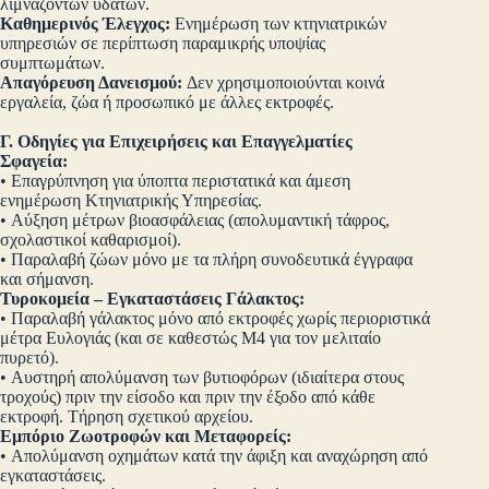
λιμναζόντων υδάτων.
Καθημερινός Έλεγχος:
Ενημέρωση των κτηνιατρικών
υπηρεσιών σε περίπτωση παραμικρής υποψίας
συμπτωμάτων.
Απαγόρευση Δανεισμού:
Δεν χρησιμοποιούνται κοινά
εργαλεία, ζώα ή προσωπικό με άλλες εκτροφές.
Γ. Οδηγίες για Επιχειρήσεις και Επαγγελματίες
Σφαγεία:
• Επαγρύπνηση για ύποπτα περιστατικά και άμεση
ενημέρωση Κτηνιατρικής Υπηρεσίας.
• Αύξηση μέτρων βιοασφάλειας (απολυμαντική τάφρος,
σχολαστικοί καθαρισμοί).
• Παραλαβή ζώων μόνο με τα πλήρη συνοδευτικά έγγραφα
και σήμανση.
Τυροκομεία – Εγκαταστάσεις Γάλακτος:
• Παραλαβή γάλακτος μόνο από εκτροφές χωρίς περιοριστικά
μέτρα Ευλογιάς (και σε καθεστώς Μ4 για τον μελιταίο
πυρετό).
• Αυστηρή απολύμανση των βυτιοφόρων (ιδιαίτερα στους
τροχούς) πριν την είσοδο και πριν την έξοδο από κάθε
εκτροφή. Τήρηση σχετικού αρχείου.
Εμπόριο Ζωοτροφών και Μεταφορείς:
• Απολύμανση οχημάτων κατά την άφιξη και αναχώρηση από
εγκαταστάσεις.