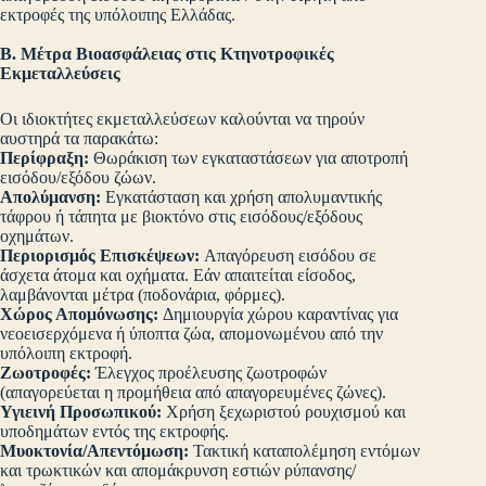
εκτροφές της υπόλοιπης Ελλάδας.
Β. Μέτρα Βιοασφάλειας στις Κτηνοτροφικές
Εκμεταλλεύσεις
Οι ιδιοκτήτες εκμεταλλεύσεων καλούνται να τηρούν
αυστηρά τα παρακάτω:
Περίφραξη:
Θωράκιση των εγκαταστάσεων για αποτροπή
εισόδου/εξόδου ζώων.
Απολύμανση:
Εγκατάσταση και χρήση απολυμαντικής
τάφρου ή τάπητα με βιοκτόνο στις εισόδους/εξόδους
οχημάτων.
Περιορισμός Επισκέψεων:
Απαγόρευση εισόδου σε
άσχετα άτομα και οχήματα. Εάν απαιτείται είσοδος,
λαμβάνονται μέτρα (ποδονάρια, φόρμες).
Χώρος Απομόνωσης:
Δημιουργία χώρου καραντίνας για
νεοεισερχόμενα ή ύποπτα ζώα, απομονωμένου από την
υπόλοιπη εκτροφή.
Ζωοτροφές:
Έλεγχος προέλευσης ζωοτροφών
(απαγορεύεται η προμήθεια από απαγορευμένες ζώνες).
Υγιεινή Προσωπικού:
Χρήση ξεχωριστού ρουχισμού και
υποδημάτων εντός της εκτροφής.
Μυοκτονία/Απεντόμωση:
Τακτική καταπολέμηση εντόμων
και τρωκτικών και απομάκρυνση εστιών ρύπανσης/