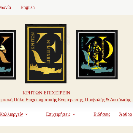
ινωνία
| English
ΚΡΗΤΩΝ ΕΠΙΧΕΙΡΕΙΝ
φιακή Πύλη Επιχειρηματικής Ενημέρωσης, Προβολής & Δικτύωσης
Καλλιεργείν
Επιχειρήσεις
Ειδήσεις
Άρθρα