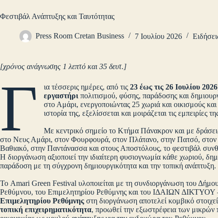
Φεστιβάλ Ανάπτυξης και Ταυτότητας
Press Room Cretan Business
7 Ιουλίου 2026
Ειδήσει
[χρόνος ανάγνωσης 1 λεπτό και 35 δευτ.]
Γ
ια τέσσερις ημέρες, από τις
23 έως τις 26 Ιουλίου 2026
εργαστήρι
πολιτισμού, φύσης, παράδοσης και δημιουρ
στο Αμάρι, ενεργοποιώντας 25 χωριά και οικισμούς και
ιστορία της, εξελίσσεται και μοιράζεται τις εμπειρίες 
Με κεντρικό σημείο το Κτήμα Πάνακρον και με δράσε
στο Νευς Αμάρι, στον Φουρφουρά, στον Πλάτανο, στην Πατσό, στον
Βαθιακό, στην Παντάνασσα και στους Αποστόλους, το φεστιβάλ συνθέτ
Η διοργάνωση αξιοποιεί την ιδιαίτερη φυσιογνωμία κάθε χωριού, δη
παράδοση με τη σύγχρονη δημιουργικότητα και την τοπική ανάπτυξη.
Το Amari Green Festival υλοποιείται με τη συνδιοργάνωση του Δήμου
Ρεθύμνου, του Επιμελητηρίου Ρεθύμνης και του ΙΔΑΙΩΝ ΔΙΚΤΥΟΥ
Επιμελητηρίου Ρεθύμνης
στη διοργάνωση αποτελεί κομβικό στοιχεί
τοπική επιχειρηματικότητα
, προωθεί την εξωστρέφεια των μικρών 