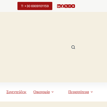
Τ: +30 6909101159
Συνεντεύξεις
Οικονομία
Περισσότερα