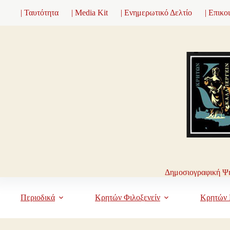
Μετάβαση
| Ταυτότητα
| Media Kit
| Ενημερωτικό Δελτίο
| Επικο
στο
περιεχόμενο
Δημοσιογραφική Ψη
Περιοδικά
Κρητών Φιλοξενείν
Κρητών 