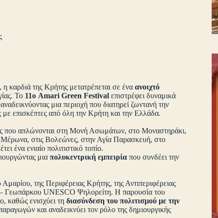
ς
, η καρδιά της Κρήτης μετατρέπεται σε ένα
ανοιχτό
γίας. Το
11ο Amari Green Festival
επιστρέφει δυναμικά
 αναδεικνύοντας μια περιοχή που διατηρεί ζωντανή την
της με επισκέπτες από όλη την Κρήτη και την Ελλάδα.
ις που απλώνονται στη Μονή Ασωμάτων, στο Μοναστηράκι,
 Μέρωνα, στις Βολεώνες, στην Αγία Παρασκευή, στο
ει ένα ενιαίο πολιτιστικό τοπίο.
μιουργώντας μια
πολυκεντρική εμπειρία
που συνδέει την
 Αμαρίου, της Περιφέρειας Κρήτης, της Αντιπεριφέρειας
 – Γεωπάρκου UNESCO Ψηλορείτη. Η παρουσία του
ο, καθώς ενισχύει τη
διασύνδεση του πολιτισμού με την
παραγωγών και αναδεικνύει τον ρόλο της δημιουργικής