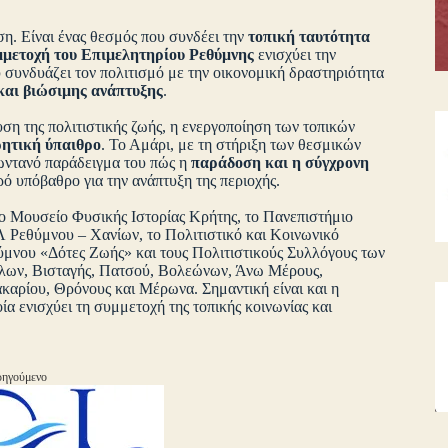
ση. Είναι ένας θεσμός που συνδέει την
τοπική ταυτότητα
μμετοχή του Επιμελητηρίου Ρεθύμνης
ενισχύει την
 συνδυάζει τον πολιτισμό με την οικονομική δραστηριότητα
και βιώσιμης ανάπτυξης
.
χυση της πολιτιστικής ζωής, η ενεργοποίηση των τοπικών
ητική ύπαιθρο
. Το Αμάρι, με τη στήριξη των θεσμικών
ζωντανό παράδειγμα του πώς η
παράδοση και η σύγχρονη
ό υπόβαθρο για την ανάπτυξη της περιοχής.
 Μουσείο Φυσικής Ιστορίας Κρήτης, το Πανεπιστήμιο
 Ρεθύμνου – Χανίων, το Πολιτιστικό και Κοινωνικό
μνου «Δότες Ζωής» και τους Πολιτιστικούς Συλλόγους των
λων, Βισταγής, Πατσού, Βολεώνων, Άνω Μέρους,
αρίου, Θρόνους και Μέρωνα. Σημαντική είναι και η
 ενισχύει τη συμμετοχή της τοπικής κοινωνίας και
ηγούμενο