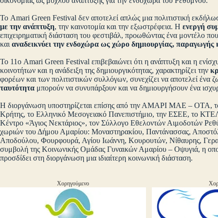
οικονομίας ως μοχλού ανάπτυξης για την ενδοχώρα του Ρεθύμνου.
Το Amari Green Festival δεν αποτελεί απλώς μια πολιτιστική εκδήλω
με την ανάπτυξη
, την καινοτομία και την εξωστρέφεια. Η
ενεργή συ
επιχειρηματική διάσταση του φεστιβάλ, προωθώντας ένα μοντέλο που
και
αναδεικνύει την ενδοχώρα ως χώρο δημιουργίας, παραγωγής 
Το 11ο Amari Green Festival επιβεβαιώνει ότι η ανάπτυξη και η ενίσ
κοινοτήτων και η ανάδειξη της δημιουργικότητας, χαρακτηρίζει την
κρ
φορέων και των πολιτιστικών συλλόγων, συνεχίζει να αποτελεί ένα 
ταυτότητα
μπορούν να συνυπάρξουν και να δημιουργήσουν ένα ισχυρ
Η διοργάνωση υποστηρίζεται επίσης από την ΑΜΑΡΙ ΜΑΕ – ΟΤΑ, το
Κρήτης, το Ελληνικό Μεσογειακό Πανεπιστήμιο, την ΕΣΕΕ, το ΚΤΕΛ
Κέντρο «Άγιος Νεκτάριος», τον Σύλλογο Εθελοντών Αιμοδοτών Ρεθύ
χωριών του Δήμου Αμαρίου: Μοναστηρακίου, Παντάνασσας, Αποστό
Αποδούλου, Φουρφουρά, Αγίου Ιωάννη, Κουρουτών, Νίθαυρης, Γερακ
συμβολή της Κοινωνικής Ομάδας Γυναικών Αμαρίου – Οψυγιά, η οποία
προσδίδει στη διοργάνωση μια ιδιαίτερη κοινωνική διάσταση.
Χορηγούμενο
Χορ