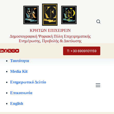
Μετάβαση
στο
περιεχόμενο
ΚΡΗΤΩΝ ΕΠΙΧΕΙΡΕΙΝ
Δημοσιογραφική Ψηφιακή Πύλη Επιχειρηματικής
Ενημέρωσης, Προβολής & Δικτύωσης
Τ: +30 6909101159
Ταυτότητα
Media Kit
Ενημερωτικό Δελτίο
Επικοινωνία
English