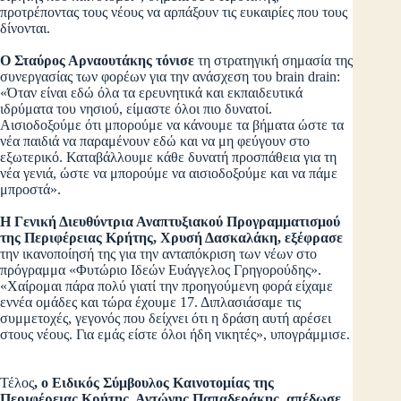
προτρέποντας τους νέους να αρπάξουν τις ευκαιρίες που τους
δίνονται.
Ο Σταύρος Αρναουτάκης τόνισε
τη στρατηγική σημασία της
συνεργασίας των φορέων για την ανάσχεση του brain drain:
«Όταν είναι εδώ όλα τα ερευνητικά και εκπαιδευτικά
ιδρύματα του νησιού, είμαστε όλοι πιο δυνατοί.
Αισιοδοξούμε ότι μπορούμε να κάνουμε τα βήματα ώστε τα
νέα παιδιά να παραμένουν εδώ και να μη φεύγουν στο
εξωτερικό. Καταβάλλουμε κάθε δυνατή προσπάθεια για τη
νέα γενιά, ώστε να μπορούμε να αισιοδοξούμε και να πάμε
μπροστά».
Η Γενική Διευθύντρια Αναπτυξιακού Προγραμματισμού
της Περιφέρειας Κρήτης, Χρυσή Δασκαλάκη, εξέφρασε
την ικανοποίησή της για την ανταπόκριση των νέων στο
πρόγραμμα «Φυτώριο Ιδεών Ευάγγελος Γρηγορούδης».
«Χαίρομαι πάρα πολύ γιατί την προηγούμενη φορά είχαμε
εννέα ομάδες και τώρα έχουμε 17. Διπλασιάσαμε τις
συμμετοχές, γεγονός που δείχνει ότι η δράση αυτή αρέσει
στους νέους. Για εμάς είστε όλοι ήδη νικητές», υπογράμμισε.
Τέλος
, ο Ειδικός Σύμβουλος Καινοτομίας της
Περιφέρειας Κρήτης, Αντώνης Παπαδεράκης, απέδωσε