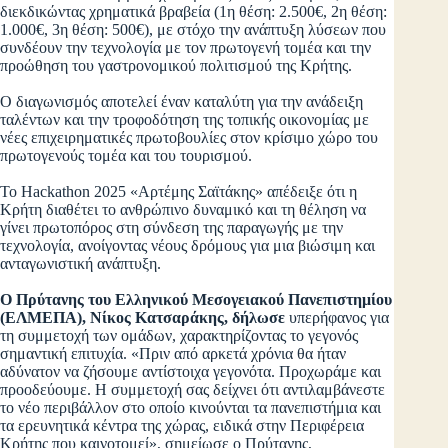
διεκδικώντας χρηματικά βραβεία (1η θέση: 2.500€, 2η θέση:
1.000€, 3η θέση: 500€), με στόχο την ανάπτυξη λύσεων που
συνδέουν την τεχνολογία με τον πρωτογενή τομέα και την
προώθηση του γαστρονομικού πολιτισμού της Κρήτης.
Ο διαγωνισμός αποτελεί έναν καταλύτη για την ανάδειξη
ταλέντων και την τροφοδότηση της τοπικής οικονομίας με
νέες επιχειρηματικές πρωτοβουλίες στον κρίσιμο χώρο του
πρωτογενούς τομέα και του τουρισμού.
Το Hackathon 2025 «Αρτέμης Σαϊτάκης» απέδειξε ότι η
Κρήτη διαθέτει το ανθρώπινο δυναμικό και τη θέληση να
γίνει πρωτοπόρος στη σύνδεση της παραγωγής με την
τεχνολογία, ανοίγοντας νέους δρόμους για μια βιώσιμη και
ανταγωνιστική ανάπτυξη.
Ο Πρύτανης του Ελληνικού Μεσογειακού Πανεπιστημίου
(ΕΛΜΕΠΑ), Νίκος Κατσαράκης, δήλωσε
υπερήφανος για
τη συμμετοχή των ομάδων, χαρακτηρίζοντας το γεγονός
σημαντική επιτυχία. «Πριν από αρκετά χρόνια θα ήταν
αδύνατον να ζήσουμε αντίστοιχα γεγονότα. Προχωράμε και
προοδεύουμε. Η συμμετοχή σας δείχνει ότι αντιλαμβάνεστε
το νέο περιβάλλον στο οποίο κινούνται τα πανεπιστήμια και
τα ερευνητικά κέντρα της χώρας, ειδικά στην Περιφέρεια
Κρήτης που καινοτομεί», σημείωσε ο Πρύτανης,