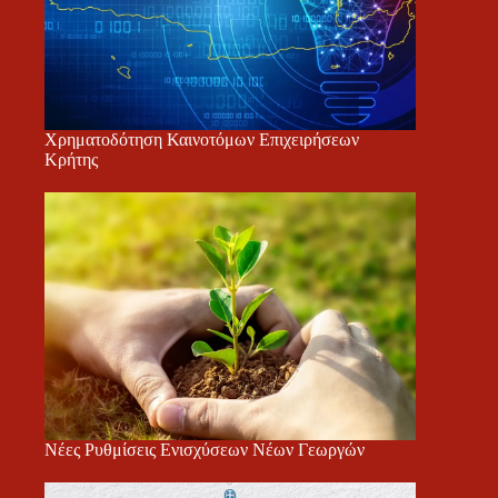
Χρηματοδότηση Καινοτόμων Επιχειρήσεων
Κρήτης
Νέες Ρυθμίσεις Ενισχύσεων Νέων Γεωργών