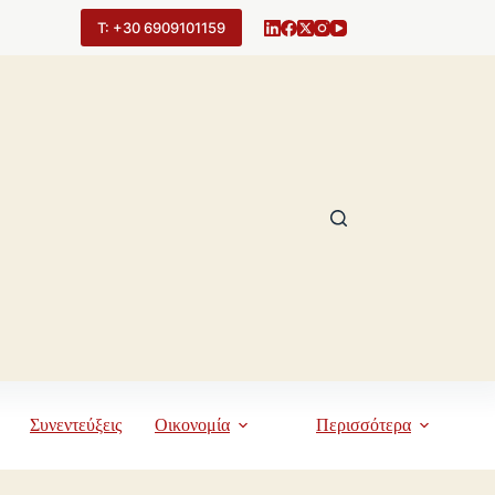
Τ: +30 6909101159
Συνεντεύξεις
Οικονομία
Περισσότερα