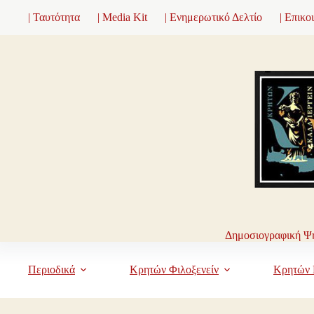
Μετάβαση
| Ταυτότητα
| Media Kit
| Ενημερωτικό Δελτίο
| Επικο
στο
περιεχόμενο
Δημοσιογραφική Ψη
Περιοδικά
Κρητών Φιλοξενείν
Κρητών 