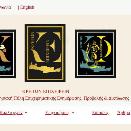
ινωνία
| English
ΚΡΗΤΩΝ ΕΠΙΧΕΙΡΕΙΝ
φιακή Πύλη Επιχειρηματικής Ενημέρωσης, Προβολής & Δικτύωσης
Καλλιεργείν
Επιχειρήσεις
Ειδήσεις
Άρθρα