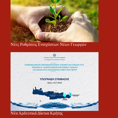
Νέες Ρυθμίσεις Ενισχύσεων Νέων Γεωργών
Νέα Αρδευτικά Δίκτυα Κρήτης