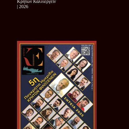
Κρητών Καλλιεργείν
| 2026