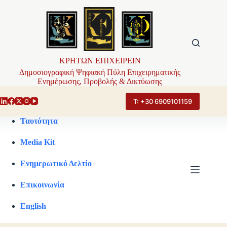
Μετάβαση
στο
περιεχόμενο
ΚΡΗΤΩΝ ΕΠΙΧΕΙΡΕΙΝ
Δημοσιογραφική Ψηφιακή Πύλη Επιχειρηματικής
Ενημέρωσης, Προβολής & Δικτύωσης
Τ: +30 6909101159
Ταυτότητα
Media Kit
Ενημερωτικό Δελτίο
Επικοινωνία
English