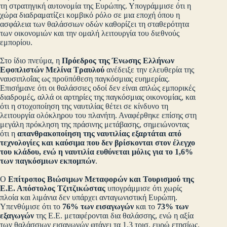
τη στρατηγική αυτονομία της Ευρώπης. Υπογράμμισε ότι η
χώρα διαδραματίζει κομβικό ρόλο σε μια εποχή όπου η
ασφάλεια των θαλάσσιων οδών καθορίζει τη σταθερότητα
των οικονομιών και την ομαλή λειτουργία του διεθνούς
εμπορίου.
Στο ίδιο πνεύμα, η
Πρόεδρος της Ένωσης Ελλήνων
Εφοπλιστών Μελίνα Τραυλού
ανέδειξε την ελευθερία της
ναυσιπλοΐας ως προϋπόθεση παγκόσμιας ευημερίας.
Επισήμανε ότι οι θαλάσσιες οδοί δεν είναι απλώς εμπορικές
διαδρομές, αλλά οι αρτηρίες της παγκόσμιας οικονομίας, και
ότι η στοχοποίηση της ναυτιλίας θέτει σε κίνδυνο τη
λειτουργία ολόκληρου του πλανήτη. Αναφέρθηκε επίσης στη
μεγάλη πρόκληση της πράσινης μετάβασης, σημειώνοντας
ότι η
απανθρακοποίηση της ναυτιλίας εξαρτάται από
τεχνολογίες και καύσιμα που δεν βρίσκονται στον έλεγχο
του κλάδου, ενώ η ναυτιλία ευθύνεται μόλις για το 1,6%
των παγκόσμιων εκπομπών
.
Ο
Επίτροπος Βιώσιμων Μεταφορών και Τουρισμού της
Ε.Ε. Απόστολος Τζιτζικώστας
υπογράμμισε ότι χωρίς
πλοία και λιμάνια δεν υπάρχει ανταγωνιστική Ευρώπη.
Υπενθύμισε ότι το
76% των εισαγωγών
και το
73% των
εξαγωγών
της Ε.Ε. μεταφέρονται δια θαλάσσης, ενώ η αξία
των θαλάσσιων εισαγωγών φτάνει τα 1,3 τρισ. ευρώ ετησίως.