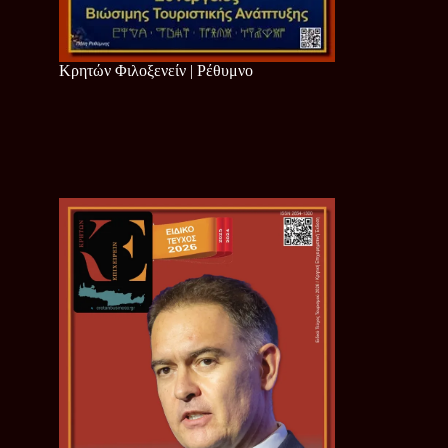
Κρητών Φιλοξενείν | Ρέθυμνο