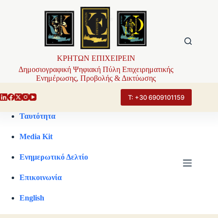
Μετάβαση
στο
περιεχόμενο
ΚΡΗΤΩΝ ΕΠΙΧΕΙΡΕΙΝ
Δημοσιογραφική Ψηφιακή Πύλη Επιχειρηματικής
Ενημέρωσης, Προβολής & Δικτύωσης
Τ: +30 6909101159
Ταυτότητα
Media Kit
Ενημερωτικό Δελτίο
Επικοινωνία
English