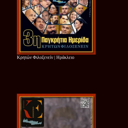
Κρητών Φιλοξενείν | Ηράκλειο