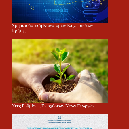
Χρηματοδότηση Καινοτόμων Επιχειρήσεων
Κρήτης
Νέες Ρυθμίσεις Ενισχύσεων Νέων Γεωργών