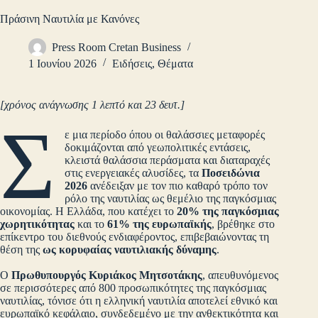
Πράσινη Ναυτιλία με Κανόνες
Press Room Cretan Business
1 Ιουνίου 2026
Ειδήσεις
,
Θέματα
[χρόνος ανάγνωσης 1 λεπτό και 23 δευτ.]
Σ
ε μια περίοδο όπου οι θαλάσσιες μεταφορές
δοκιμάζονται από γεωπολιτικές εντάσεις,
κλειστά θαλάσσια περάσματα και διαταραχές
στις ενεργειακές αλυσίδες, τα
Ποσειδώνια
2026
ανέδειξαν με τον πιο καθαρό τρόπο τον
ρόλο της ναυτιλίας ως θεμέλιο της παγκόσμιας
οικονομίας. Η Ελλάδα, που κατέχει το
20% της παγκόσμιας
χωρητικότητας
και το
61% της ευρωπαϊκής
, βρέθηκε στο
επίκεντρο του διεθνούς ενδιαφέροντος, επιβεβαιώνοντας τη
θέση της
ως κορυφαίας ναυτιλιακής δύναμης
.
Ο
Πρωθυπουργός Κυριάκος Μητσοτάκης
, απευθυνόμενος
σε περισσότερες από 800 προσωπικότητες της παγκόσμιας
ναυτιλίας, τόνισε ότι η ελληνική ναυτιλία αποτελεί εθνικό και
ευρωπαϊκό κεφάλαιο, συνδεδεμένο με την ανθεκτικότητα και