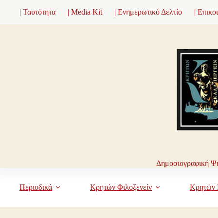
Μετάβαση
| Ταυτότητα
| Media Kit
| Ενημερωτικό Δελτίο
| Επικο
στο
περιεχόμενο
Δημοσιογραφική Ψη
Περιοδικά
Κρητών Φιλοξενείν
Κρητών 