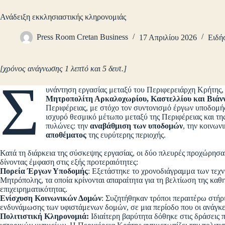
Ανάδειξη εκκλησιαστικής κληρονομιάς
Press Room Cretan Business
17 Απριλίου 2026
Ειδή
[χρόνος ανάγνωσης 1 λεπτό και 5 δευτ.]
Σ
υνάντηση εργασίας μεταξύ του Περιφερειάρχη Κρήτης
Μητροπολίτη Αρκαλοχωρίου, Καστελλίου και Βιάνν
Περιφέρειας, με στόχο τον συντονισμό έργων υποδομή
ισχυρό θεσμικό μέτωπο μεταξύ της Περιφέρειας και της
πυλώνες: την
αναβάθμιση των υποδομών
, την κοινων
αποθέματος
της ευρύτερης περιοχής.
Κατά τη διάρκεια της σύσκεψης εργασίας, οι δύο πλευρές προχώρησ
δίνοντας έμφαση στις εξής προτεραιότητες:
Πορεία Έργων Υποδομής
: Εξετάστηκε το χρονοδιάγραμμα των τεχν
Μητρόπολης, τα οποία κρίνονται απαραίτητα για τη βελτίωση της καθη
επιχειρηματικότητας.
Ενίσχυση Κοινωνικών Δομών
: Συζητήθηκαν τρόποι περαιτέρω στή
ενδυνάμωσης των υφιστάμενων δομών, σε μια περίοδο που οι ανάγκε
Πολιτιστική Κληρονομιά:
Ιδιαίτερη βαρύτητα δόθηκε στις δράσεις 