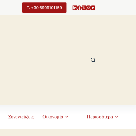
Τ: +30 6909101159
Συνεντεύξεις
Οικονομία
Περισσότερα