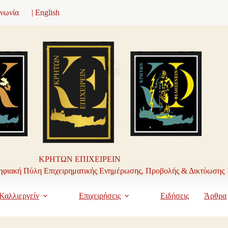
ινωνία
| English
ΚΡΗΤΩΝ ΕΠΙΧΕΙΡΕΙΝ
φιακή Πύλη Επιχειρηματικής Ενημέρωσης, Προβολής & Δικτύωσης
Καλλιεργείν
Επιχειρήσεις
Ειδήσεις
Άρθρα