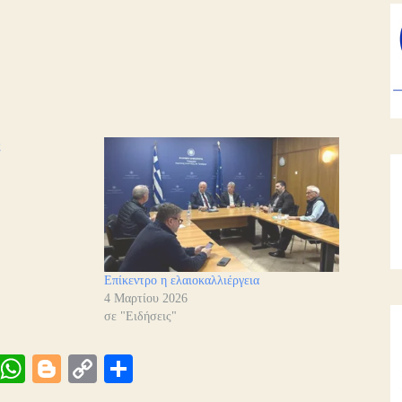
ς
Επίκεντρο η ελαιοκαλλιέργεια
4 Μαρτίου 2026
σε "Ειδήσεις"
Vi
W
Bl
C
Μ
be
ha
og
op
οι