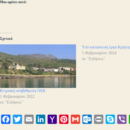
Μου αρέσει αυτό:
Σχετικά
Υπό κατασκευή έργα Κρήτη
5 Φεβρουαρίου 2024
σε "Ειδήσεις"
Κτιριακή αναβάθμιση ΟΑΚ
1 Φεβρουαρίου 2022
σε "Ειδήσεις"
Fa
T
E
Li
Y
Pi
G
O
Pr
S
ce
wi
m
nk
ah
nt
m
ut
in
ky