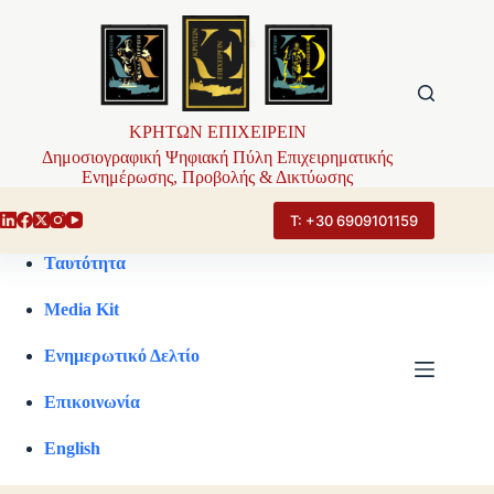
Μετάβαση
στο
περιεχόμενο
ΚΡΗΤΩΝ ΕΠΙΧΕΙΡΕΙΝ
Δημοσιογραφική Ψηφιακή Πύλη Επιχειρηματικής
Ενημέρωσης, Προβολής & Δικτύωσης
Τ: +30 6909101159
Ταυτότητα
Media Kit
Ενημερωτικό Δελτίο
Επικοινωνία
English