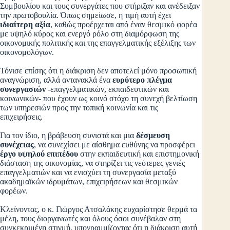
Συμβουλίου και τους συνεργάτες που στήριξαν και ανέδειξαν
την πρωτοβουλία. Όπως σημείωσε, η τιμή αυτή έχει
ιδιαίτερη αξία
, καθώς προέρχεται από έναν θεσμικό φορέα
με υψηλό κύρος και ενεργό ρόλο στη διαμόρφωση της
οικονομικής πολιτικής και της επαγγελματικής εξέλιξης των
οικονομολόγων.
Τόνισε επίσης ότι η διάκριση δεν αποτελεί μόνο προσωπική
αναγνώριση, αλλά αντανακλά ένα
ευρύτερο πλέγμα
συνεργασιών
-επαγγελματικών, εκπαιδευτικών και
κοινωνικών- που έχουν ως κοινό στόχο τη συνεχή βελτίωση
των υπηρεσιών προς την τοπική κοινωνία και τις
επιχειρήσεις.
Για τον ίδιο, η βράβευση συνιστά και μια
δέσμευση
συνέχειας
, να συνεχίσει με αίσθημα ευθύνης να προσφέρει
έργο υψηλού επιπέδου
στην εκπαιδευτική και επιστημονική
διάσταση της οικονομίας, να στηρίζει τις νεότερες γενιές
επαγγελματιών και να ενισχύει τη συνεργασία μεταξύ
ακαδημαϊκών ιδρυμάτων, επιχειρήσεων και θεσμικών
φορέων.
Κλείνοντας, ο κ. Γιώργος Ατσαλάκης ευχαρίστησε θερμά τα
μέλη, τους διοργανωτές και όλους όσοι συνέβαλαν στη
συγκεκριμένη στιγμή, υπογραμμίζοντας ότι η διάκριση αυτή