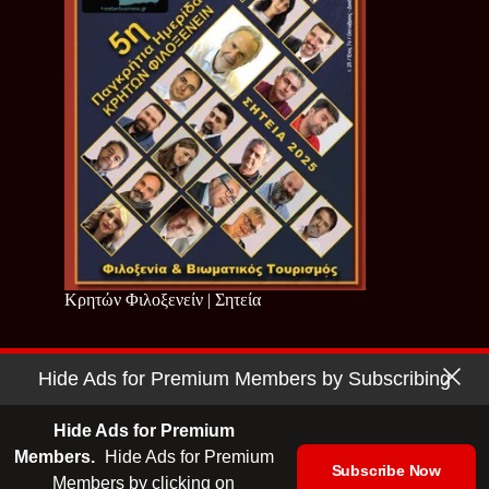
Κρητών Φιλοξενείν | Σητεία
Hide Ads for Premium Members by Subscribing
Copyright © 2026 - Cretan Business | Κρητών Επιχειρείν
Όροι Χρήσης
|
Πολιτική Απορρήτου
Hide Ads for Premium
Members.
Hide Ads for Premium
Subscribe Now
Members by clicking on