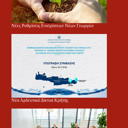
Νέες Ρυθμίσεις Ενισχύσεων Νέων Γεωργών
Νέα Αρδευτικά Δίκτυα Κρήτης