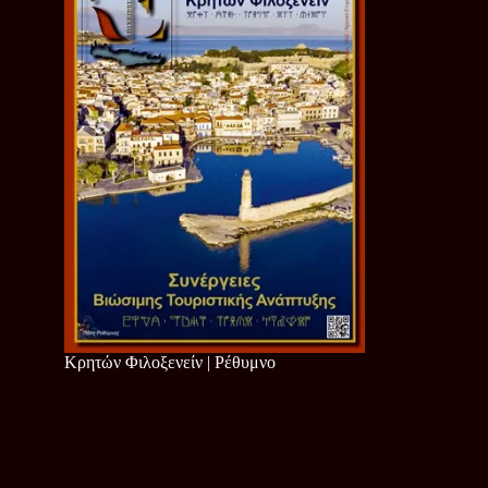
Κρητών Φιλοξενείν | Ρέθυμνο