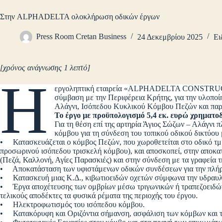
Στην ALPHADELTA ολοκλήρωση οδικών έργων
Press Room Cretan Business
24 Δεκεμβρίου 2025
Ει
[χρόνος ανάγνωσης 1 λεπτό]
Η
εργοληπτική εταιρεία «ALPHADELTA CONST
σύμβαση με την Περιφέρεια Κρήτης, για την υλοπο
Αλάγνι, Ισόπεδου Κυκλικού Κόμβου Πεζών και πα
Το έργο με προϋπολογισμό 5,4 εκ. ευρώ χρηματο
Για τη θέση επί της αρτηρία Άγιος Σώζων – Αλάγνι 
κόμβου για τη σύνδεση του τοπικού οδικού δικτύου 
• Κατασκευάζεται ο κόμβος Πεζών, που χωροθετείται στο οδικό τμ
προσωρινού ισόπεδου τρισκελή κόμβου), και αποσκοπεί, στην αποκα
(Πεζά, Καλλονή, Αγίες Παρασκιές) και στην σύνδεση με τα γραφεία
• Αποκατάσταση των υφιστάμενων οδικών συνδέσεων για την πλήρ
• Κατασκευή μιας Κ.Δ., κιβωτιοειδών οχετών σύμφωνα την υδραυλικ
• Έργα αποχέτευσης των ομβρίων μέσω τριγωνικών ή τραπεζοειδώ
τελικούς αποδέκτες τα φυσικά ρέματα της περιοχής του έργου.
• Ηλεκτροφωτισμός του ισόπεδου κόμβου.
• Κατακόρυφη και Οριζόντια σήμανση, ασφάλιση των κόμβων και τ