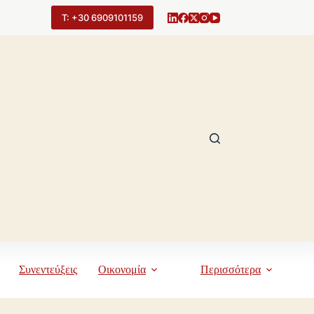
Τ: +30 6909101159
Συνεντεύξεις
Οικονομία
Περισσότερα