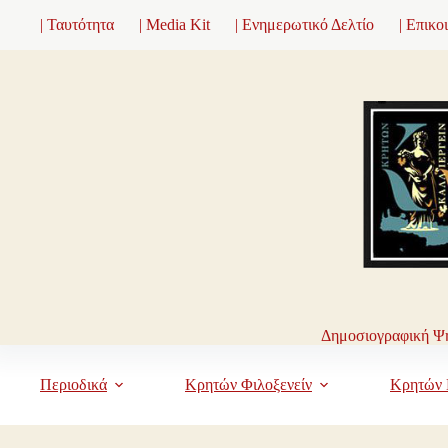
Μετάβαση
| Ταυτότητα
| Media Kit
| Ενημερωτικό Δελτίο
| Επικο
στο
περιεχόμενο
Δημοσιογραφική Ψη
Περιοδικά
Κρητών Φιλοξενείν
Κρητών 