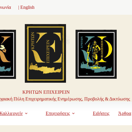
ινωνία
| English
ΚΡΗΤΩΝ ΕΠΙΧΕΙΡΕΙΝ
φιακή Πύλη Επιχειρηματικής Ενημέρωσης, Προβολής & Δικτύωσης
Καλλιεργείν
Επιχειρήσεις
Ειδήσεις
Άρθρα