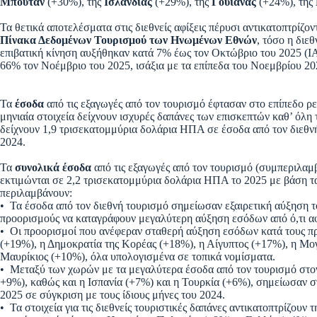
Μπουτάν
(+30%), της
Ισλανδίας
(+29%), της
Γουιάνας
(+24%), της
Τα θετικά αποτελέσματα στις διεθνείς αφίξεις πέρυσι αντικατοπτρίζο
Πίνακα Δεδομένων Τουρισμού των Ηνωμένων Εθνών
, τόσο η διε
επιβατική κίνηση αυξήθηκαν κατά 7% έως τον Οκτώβριο του 2025 (I
66% τον Νοέμβριο του 2025, ισάξια με τα επίπεδα του Νοεμβρίου 2
Τα
έσοδα
από τις εξαγωγές από τον τουρισμό έφτασαν στο επίπεδο 
μηνιαία στοιχεία δείχνουν ισχυρές δαπάνες των επισκεπτών καθ’ όλη τ
δείχνουν 1,9 τρισεκατομμύρια δολάρια ΗΠΑ σε έσοδα από τον διεθ
2024.
Τα
συνολικά έσοδα
από τις εξαγωγές από τον τουρισμό (συμπεριλα
εκτιμώνται σε 2,2 τρισεκατομμύρια δολάρια ΗΠΑ το 2025 με βάση 
περιλαμβάνουν:
• Τα έσοδα από τον διεθνή τουρισμό σημείωσαν εξαιρετική αύξηση τ
προορισμούς να καταγράφουν μεγαλύτερη αύξηση εσόδων από ό,τι αφ
• Οι προορισμοί που ανέφεραν σταθερή αύξηση εσόδων κατά τους π
(+19%), η Δημοκρατία της Κορέας (+18%), η Αίγυπτος (+17%), η Μογ
Μαυρίκιος (+10%), όλα υπολογισμένα σε τοπικά νομίσματα.
• Μεταξύ των χωρών με τα μεγαλύτερα έσοδα από τον τουρισμό στον
+9%), καθώς και η Ισπανία (+7%) και η Τουρκία (+6%), σημείωσαν 
2025 σε σύγκριση με τους ίδιους μήνες του 2024.
• Τα στοιχεία για τις διεθνείς τουριστικές δαπάνες αντικατοπτρίζουν 