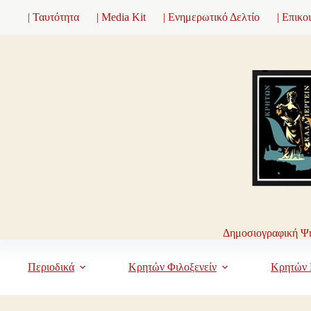
Μετάβαση
| Ταυτότητα
| Media Kit
| Ενημερωτικό Δελτίο
| Επικο
στο
περιεχόμενο
Δημοσιογραφική Ψη
Περιοδικά
Κρητών Φιλοξενείν
Κρητών 