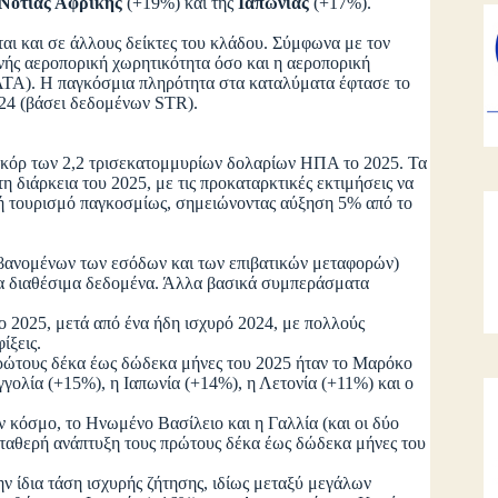
Νότιας Αφρικής
(+19%) και της
Ιαπωνίας
(+17%).
νται και σε άλλους δείκτες του κλάδου. Σύμφωνα με τον
θνής αεροπορική χωρητικότητα όσο και η αεροπορική
ATA). Η παγκόσμια πληρότητα στα καταλύματα έφτασε το
024 (βάσει δεδομένων STR).
ρεκόρ των 2,2 τρισεκατομμυρίων δολαρίων ΗΠΑ το 2025. Τα
η διάρκεια του 2025, με τις προκαταρκτικές εκτιμήσεις να
νή τουρισμό παγκοσμίως, σημειώνοντας αύξηση 5% από το
μβανομένων των εσόδων και των επιβατικών μεταφορών)
τα διαθέσιμα δεδομένα. Άλλα βασικά συμπεράσματα
ο 2025, μετά από ένα ήδη ισχυρό 2024, με πολλούς
ίξεις.
ρώτους δέκα έως δώδεκα μήνες του 2025 ήταν το Μαρόκο
γολία (+15%), η Ιαπωνία (+14%), η Λετονία (+11%) και ο
 κόσμο, το Ηνωμένο Βασίλειο και η Γαλλία (και οι δύο
σταθερή ανάπτυξη τους πρώτους δέκα έως δώδεκα μήνες του
την ίδια τάση ισχυρής ζήτησης, ιδίως μεταξύ μεγάλων