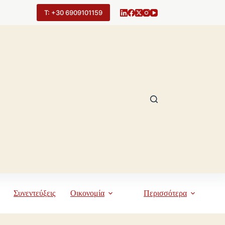
Τ: +30 6909101159
Συνεντεύξεις
Οικονομία
Περισσότερα