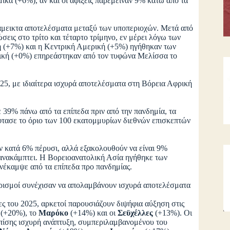
κά (+6%), αν και οι αφίξεις παρέμειναν 9% κάτω από τα
άμεικτα αποτελέσματα μεταξύ των υποπεριοχών. Μετά από
εις στο τρίτο και τέταρτο τρίμηνο, εν μέρει λόγω των
 (+7%) και η Κεντρική Αμερική (+5%) ηγήθηκαν των
ική (+0%) επηρεάστηκαν από τον τυφώνα Μελίσσα το
25, με ιδιαίτερα ισχυρά αποτελέσματα στη Βόρεια Αφρική
39% πάνω από τα επίπεδα πριν από την πανδημία, τα
φτασε το όριο των 100 εκατομμυρίων διεθνών επισκεπτών
 κατά 6% πέρυσι, αλλά εξακολουθούν να είναι 9%
 ανακάμπτει. Η Βορειοανατολική Ασία ηγήθηκε των
νέκαμψε από τα επίπεδα προ πανδημίας.
ορισμοί συνέχισαν να απολαμβάνουν ισχυρά αποτελέσματα
ς του 2025, αρκετοί παρουσιάζουν διψήφια αύξηση στις
(+20%), το
Μαρόκο
(+14%) και οι
Σεϋχέλλες
(+13%). Οι
πίσης ισχυρή ανάπτυξη, συμπεριλαμβανομένου του