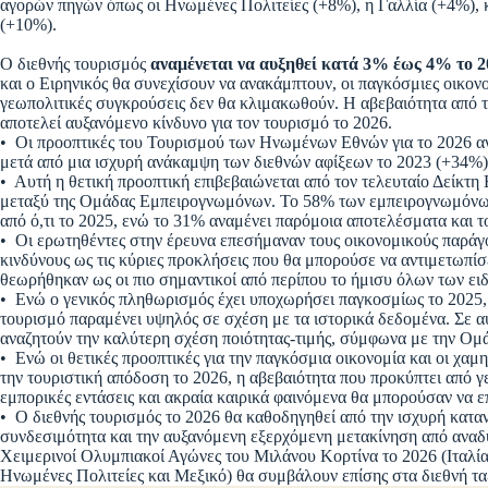
αγορών πηγών όπως οι Ηνωμένες Πολιτείες (+8%), η Γαλλία (+4%), κ
(+10%).
Ο διεθνής τουρισμός
αναμένεται να αυξηθεί κατά 3% έως 4% το 2
και ο Ειρηνικός θα συνεχίσουν να ανακάμπτουν, οι παγκόσμιες οικον
γεωπολιτικές συγκρούσεις δεν θα κλιμακωθούν. Η αβεβαιότητα από τι
αποτελεί αυξανόμενο κίνδυνο για τον τουρισμό το 2026.
• Οι προοπτικές του Τουρισμού των Ηνωμένων Εθνών για το 2026 α
μετά από μια ισχυρή ανάκαμψη των διεθνών αφίξεων το 2023 (+34%
• Αυτή η θετική προοπτική επιβεβαιώνεται από τον τελευταίο Δείκτ
μεταξύ της Ομάδας Εμπειρογνωμόνων. Το 58% των εμπειρογνωμόνων
από ό,τι το 2025, ενώ το 31% αναμένει παρόμοια αποτελέσματα και
• Οι ερωτηθέντες στην έρευνα επεσήμαναν τους οικονομικούς παράγον
κινδύνους ως τις κύριες προκλήσεις που θα μπορούσε να αντιμετωπίσε
θεωρήθηκαν ως οι πιο σημαντικοί από περίπου το ήμισυ όλων των ε
• Ενώ ο γενικός πληθωρισμός έχει υποχωρήσει παγκοσμίως το 2025, 
τουρισμό παραμένει υψηλός σε σχέση με τα ιστορικά δεδομένα. Σε αυ
αναζητούν την καλύτερη σχέση ποιότητας-τιμής, σύμφωνα με την 
• Ενώ οι θετικές προοπτικές για την παγκόσμια οικονομία και οι χα
την τουριστική απόδοση το 2026, η αβεβαιότητα που προκύπτει από γ
εμπορικές εντάσεις και ακραία καιρικά φαινόμενα θα μπορούσαν να 
• Ο διεθνής τουρισμός το 2026 θα καθοδηγηθεί από την ισχυρή κατα
συνδεσιμότητα και την αυξανόμενη εξερχόμενη μετακίνηση από αναδυ
Χειμερινοί Ολυμπιακοί Αγώνες του Μιλάνου Κορτίνα το 2026 (Ιταλί
Ηνωμένες Πολιτείες και Μεξικό) θα συμβάλουν επίσης στα διεθνή ταξ