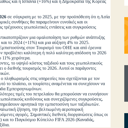
αθώς και η Ισπανία (+16%) και η Δημοκρατία της Κορέας
026
σε σύγκριση με το 2025, με την προϋπόθεση ότι η Ασία
ομικές συνθήκες θα παραμείνουν ευνοϊκές και οι
ς τρέχουσες γεωπολιτικές εντάσεις και συγκρούσεις
ντικατοπτρίζουν μια ομαλοποίηση των ρυθμών ανάπτυξης
) και το 2024 (+11%) και μια αύξηση 4% το 2025.
η Εμπιστοσύνης στον Τουρισμό του ΟΗΕ και από έρευνα
 προβλέπει καλύτερη ή πολύ καλύτερη απόδοση το 2026
 το 11% χειρότερα.
τες, το υψηλό κόστος ταξιδιού και τους γεωπολιτικούς
ι ο διεθνής τουρισμός το 2026. Αυτοί οι παράγοντες
ιδικών.
ο πληθωρισμός στις υπηρεσίες που σχετίζονται με τον
τό το πλαίσιο, οι τουρίστες αναμένεται να συνεχίσουν να
Ομάδα Εμπειρογνωμόνων.
μηλότερες τιμές του πετρελαίου θα μπορούσαν να ευνοήσουν
εωπολιτικούς κινδύνους και συνεχιζόμενες συγκρούσεις,
επηρεάσουν αρνητικά την εμπιστοσύνη των ταξιδιωτών.
ναλωτική ζήτηση, την βελτιωμένη αεροπορική
όμενες αγορές. Σημαντικές διεθνείς διοργανώσεις όπως οι
α) και το Παγκόσμιο Κύπελλο FIFA 2026 (Καναδάς,
ίδια.