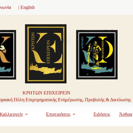
ινωνία
| English
ΚΡΗΤΩΝ ΕΠΙΧΕΙΡΕΙΝ
φιακή Πύλη Επιχειρηματικής Ενημέρωσης, Προβολής & Δικτύωσης
Καλλιεργείν
Επιχειρήσεις
Ειδήσεις
Άρθρα