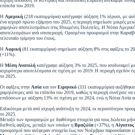
ισχυρή απόδοση. Η Κεντρική και Ανατολική Ευρώπη ανέκαμψε δυναμι
επίπεδα του 2019.
Η
Αμερική
(218 εκατομμύρια) κατέγραψε αύξηση 1% πέρυσι, με αν
ένα ισχυρό πρώτο εξάμηνο του 2025, η περιοχή σημείωσε μικρές μειώσ
χαμηλών αποτελεσμάτων στις Ηνωμένες Πολιτείες. Η Νότια Αμερική
αποτελεσμάτων ανά υποπεριοχή. Ορισμένοι προορισμοί στην Καραϊβ
τελευταίο τρίμηνο του έτους.
Η
Αφρική
(81 εκατομμύρια) σημείωσε αύξηση 8% στις αφίξεις το 20
(+11%).
Η
Μέση Ανατολή
κατέγραψε αύξηση 3% το 2025, που ισοδυναμεί με 
ισχυρότερα αποτελέσματα σε σχέση με το 2019. Η περιοχή σχεδόν έ
το 2025.
Οι αφίξεις στην
Ασία
και τον
Ειρηνικό
(331 εκατομμύρια) αυξήθηκαν
χαμηλότερες από τα επίπεδα του 2019, καθώς η περιοχή συνέχισε να
επιδόσεων με αύξηση 13% σε σχέση με το 2024, ενώ η Νότια Ασία α
Ειδικότερα μετά από ισχυρή ανάπτυξη το 2024, οι περισσότεροι προ
το 2025.
Μεταξύ των προορισμών με διαθέσιμα στοιχεία για τους δώδεκα μήνε
διεθνείς αφίξεις, μεταξύ των οποίων η
Βραζιλία
(+37%), η
Αίγυπτος
προορισμοί που ανέφεραν στοιχεία έως τον Νοέμβριο παρουσίασαν ε