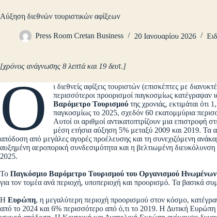
Αύξηση διεθνών τουριστικών αφίξεων
Press Room Cretan Business
20 Ιανουαρίου 2026
Ειδ
[χρόνος ανάγνωσης 8 λεπτά και 19 δευτ.]
Ο
ι διεθνείς αφίξεις τουριστών (επισκέπτες με διανυ
περισσότεροι προορισμοί παγκοσμίως κατέγραψαν 
Βαρόμετρο Τουρισμού
της χρονιάς, εκτιμάται ότι 
παγκοσμίως το 2025, σχεδόν 60 εκατομμύρια περισσό
Αυτοί οι αριθμοί αντικατοπτρίζουν μια επιστροφή στ
μέση ετήσια αύξηση 5% μεταξύ 2009 και 2019. Τα α
απόδοση από μεγάλες αγορές προέλευσης και τη συνεχιζόμενη ανάκα
αυξημένη αεροπορική συνδεσιμότητα και η βελτιωμένη διευκόλυνση τη
2025.
Το
Παγκόσμιο Βαρόμετρο Τουρισμού του Οργανισμού Ηνωμένων
για τον τομέα ανά περιοχή, υποπεριοχή και προορισμό. Τα βασικά συ
Η
Ευρώπη
, η μεγαλύτερη περιοχή προορισμού στον κόσμο, κατέγρα
από το 2024 και 6% περισσότερο από ό,τι το 2019. Η Δυτική Ευρώ