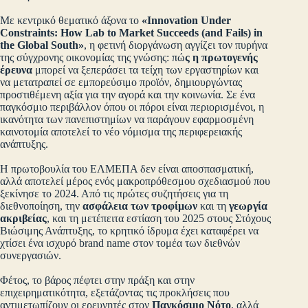
Με κεντρικό θεματικό άξονα το
«Innovation Under
Constraints: How Lab to Market Succeeds (and Fails) in
the Global South»
, η φετινή διοργάνωση αγγίζει τον πυρήνα
της σύγχρονης οικονομίας της γνώσης: πώ
ς η
πρωτογενής
έρευνα
μπορεί να ξεπεράσει τα τείχη των εργαστηρίων και
να μετατραπεί σε εμπορεύσιμο προϊόν, δημιουργώντας
προστιθέμενη αξία για την αγορά και την κοινωνία. Σε ένα
παγκόσμιο περιβάλλον όπου οι πόροι είναι περιορισμένοι, η
ικανότητα των πανεπιστημίων να παράγουν εφαρμοσμένη
καινοτομία αποτελεί το νέο νόμισμα της περιφερειακής
ανάπτυξης.
Η πρωτοβουλία του ΕΛΜΕΠΑ δεν είναι αποσπασματική,
αλλά αποτελεί μέρος ενός μακροπρόθεσμου σχεδιασμού που
ξεκίνησε το 2024. Από τις πρώτες συζητήσεις για τη
διεθνοποίηση, την
ασφάλεια των τροφίμων
και τη
γεωργία
ακριβείας
, και τη μετέπειτα εστίαση του 2025 στους Στόχους
Βιώσιμης Ανάπτυξης, το κρητικό ίδρυμα έχει καταφέρει να
χτίσει ένα ισχυρό brand name στον τομέα των διεθνών
συνεργασιών.
Φέτος, το βάρος πέφτει στην πράξη και στην
επιχειρηματικότητα, εξετάζοντας τις προκλήσεις που
αντιμετωπίζουν οι ερευνητές στον
Παγκόσμιο Νότο
, αλλά