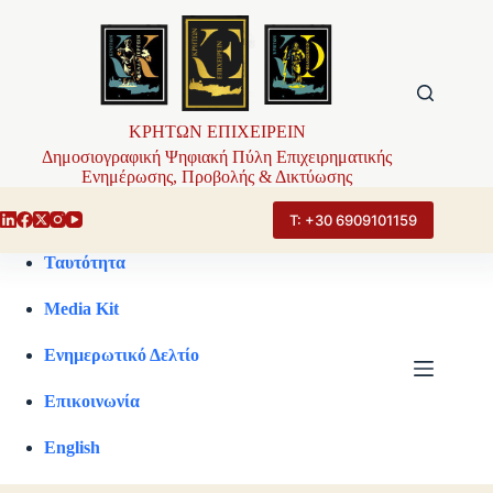
Μετάβαση
στο
περιεχόμενο
ΚΡΗΤΩΝ ΕΠΙΧΕΙΡΕΙΝ
Δημοσιογραφική Ψηφιακή Πύλη Επιχειρηματικής
Ενημέρωσης, Προβολής & Δικτύωσης
Τ: +30 6909101159
Ταυτότητα
Media Kit
Ενημερωτικό Δελτίο
Επικοινωνία
English