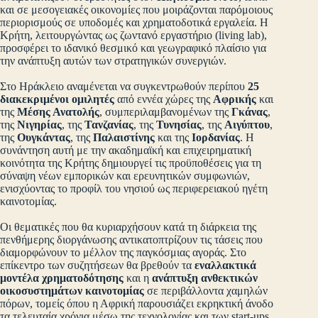
και σε μεσογειακές οικονομίες που μοιράζονται παρόμοιους
περιορισμούς σε υποδομές και χρηματοδοτικά εργαλεία. Η
Κρήτη, λειτουργώντας ως ζωντανό εργαστήριο (living lab),
προσφέρει το ιδανικό θεσμικό και γεωγραφικό πλαίσιο για
την ανάπτυξη αυτών των στρατηγικών συνεργιών.
Στο Ηράκλειο αναμένεται να συγκεντρωθούν περίπου
25
διακεκριμένοι ομιλητές
από εννέα χώρες της
Αφρικής
και
της
Μέσης Ανατολής
, συμπεριλαμβανομένων της
Γκάνας
,
της
Νιγηρίας
, της
Τανζανίας
, της
Τυνησίας
, της
Αιγύπτου
,
της
Ουγκάντας
, της
Παλαιστίνης
και της
Ιορδανίας
. Η
συνάντηση αυτή με την ακαδημαϊκή και επιχειρηματική
κοινότητα της Κρήτης δημιουργεί τις προϋποθέσεις για τη
σύναψη νέων εμπορικών και ερευνητικών συμφωνιών,
ενισχύοντας το προφίλ του νησιού ως περιφερειακού ηγέτη
καινοτομίας.
Οι θεματικές που θα κυριαρχήσουν κατά τη διάρκεια της
πενθήμερης διοργάνωσης αντικατοπτρίζουν τις τάσεις που
διαμορφώνουν το μέλλον της παγκόσμιας αγοράς. Στο
επίκεντρο των συζητήσεων θα βρεθούν τα
εναλλακτικά
μοντέλα χρηματοδότησης
και η
ανάπτυξη ανθεκτικών
οικοσυστημάτων καινοτομίας
σε περιβάλλοντα χαμηλών
πόρων, τομείς όπου η Αφρική παρουσιάζει εκρηκτική άνοδο
τα τελευταία χρόνια μέσω της τεχνολογίας και των start-ups.