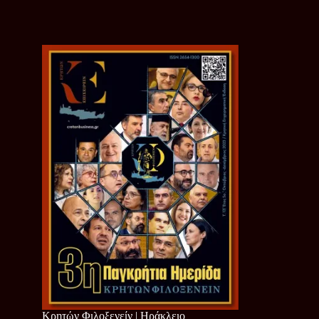
Κρητών Φιλοξενείν | Ηράκλειο