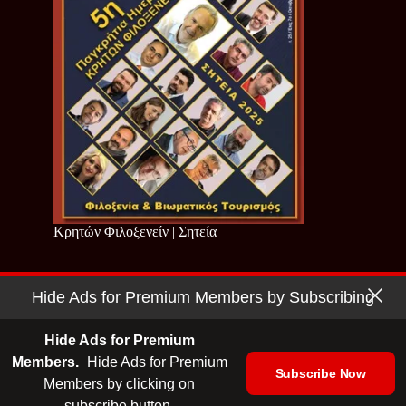
Κρητών Φιλοξενείν | Σητεία
Hide Ads for Premium Members by Subscribing
Copyright © 2026 - Cretan Business | Κρητών Επιχειρείν
Όροι Χρήσης
|
Πολιτική Απορρήτου
Hide Ads for Premium
Members.
Hide Ads for Premium
Subscribe Now
Members by clicking on
| Ταυτότητα
| Media Kit
| Ενημερωτικό Δελτίο
subscribe button.