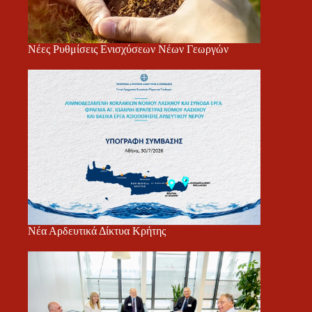
Νέες Ρυθμίσεις Ενισχύσεων Νέων Γεωργών
Νέα Αρδευτικά Δίκτυα Κρήτης