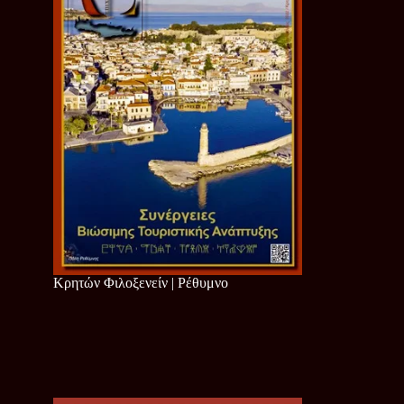
Κρητών Φιλοξενείν | Ρέθυμνο