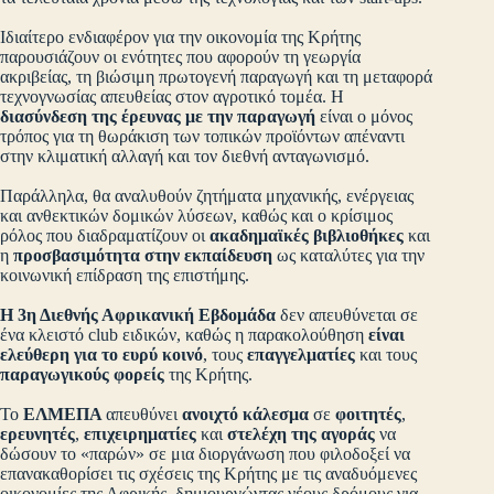
Ιδιαίτερο ενδιαφέρον για την οικονομία της Κρήτης
παρουσιάζουν οι ενότητες που αφορούν τη γεωργία
ακριβείας, τη βιώσιμη πρωτογενή παραγωγή και τη μεταφορά
τεχνογνωσίας απευθείας στον αγροτικό τομέα. Η
διασύνδεση της έρευνας με την παραγωγή
είναι ο μόνος
τρόπος για τη θωράκιση των τοπικών προϊόντων απέναντι
στην κλιματική αλλαγή και τον διεθνή ανταγωνισμό.
Παράλληλα, θα αναλυθούν ζητήματα μηχανικής, ενέργειας
και ανθεκτικών δομικών λύσεων, καθώς και ο κρίσιμος
ρόλος που διαδραματίζουν οι
ακαδημαϊκές βιβλιοθήκες
και
η
προσβασιμότητα στην εκπαίδευση
ως καταλύτες για την
κοινωνική επίδραση της επιστήμης.
Η 3η Διεθνής Αφρικανική Εβδομάδα
δεν απευθύνεται σε
ένα κλειστό club ειδικών, καθώς η παρακολούθηση
είναι
ελεύθερη για το ευρύ κοινό
, τους
επαγγελματίες
και τους
παραγωγικούς φορείς
της Κρήτης.
Το
ΕΛΜΕΠΑ
απευθύνει
ανοιχτό κάλεσμα
σε
φοιτητές
,
ερευνητές
,
επιχειρηματίες
και
στελέχη της αγοράς
να
δώσουν το «παρών» σε μια διοργάνωση που φιλοδοξεί να
επανακαθορίσει τις σχέσεις της Κρήτης με τις αναδυόμενες
οικονομίες της Αφρικής, δημιουργώντας νέους δρόμους για