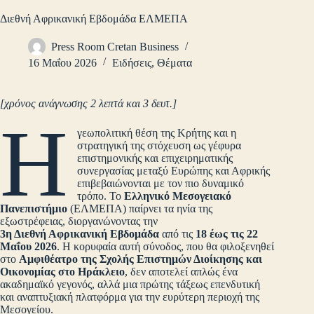
Διεθνή Αφρικανική Εβδομάδα ΕΛΜΕΠΑ
Press Room Cretan Business
16 Μαΐου 2026
Ειδήσεις
,
Θέματα
[χρόνος ανάγνωσης 2 λεπτά και 3 δευτ.]
Η
γεωπολιτική θέση της Κρήτης και η
στρατηγική της στόχευση ως γέφυρα
επιστημονικής και επιχειρηματικής
συνεργασίας μεταξύ Ευρώπης και Αφρικής
επιβεβαιώνονται με τον πιο δυναμικό
τρόπο. Το
Ελληνικό Μεσογειακό
Πανεπιστήμιο
(ΕΛΜΕΠΑ) παίρνει τα ηνία της
εξωστρέφειας, διοργανώνοντας την
3η Διεθνή Αφρικανική Εβδομάδα
από τις
18 έως τις 22
Μαΐου 2026
. Η κορυφαία αυτή σύνοδος, που θα φιλοξενηθεί
στο
Αμφιθέατρο της Σχολής Επιστημών Διοίκησης και
Οικονομίας στο Ηράκλειο
, δεν αποτελεί απλώς ένα
ακαδημαϊκό γεγονός, αλλά μια πρώτης τάξεως επενδυτική
και αναπτυξιακή πλατφόρμα για την ευρύτερη περιοχή της
Μεσογείου.