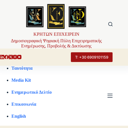
Μετάβαση
στο
περιεχόμενο
ΚΡΗΤΩΝ ΕΠΙΧΕΙΡΕΙΝ
Δημοσιογραφική Ψηφιακή Πύλη Επιχειρηματικής
Ενημέρωσης, Προβολής & Δικτύωσης
Τ: +30 6909101159
Ταυτότητα
Media Kit
Ενημερωτικό Δελτίο
Επικοινωνία
English