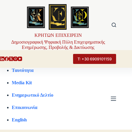
Μετάβαση
στο
περιεχόμενο
ΚΡΗΤΩΝ ΕΠΙΧΕΙΡΕΙΝ
Δημοσιογραφική Ψηφιακή Πύλη Επιχειρηματικής
Ενημέρωσης, Προβολής & Δικτύωσης
Τ: +30 6909101159
Ταυτότητα
Media Kit
Ενημερωτικό Δελτίο
Επικοινωνία
English