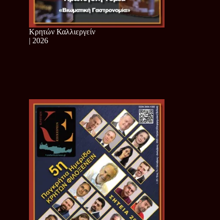
Κρητών Καλλιεργείν
| 2026