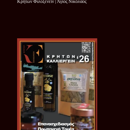
Κρητών Φιλοξενείν | Άγιος Νικόλαος