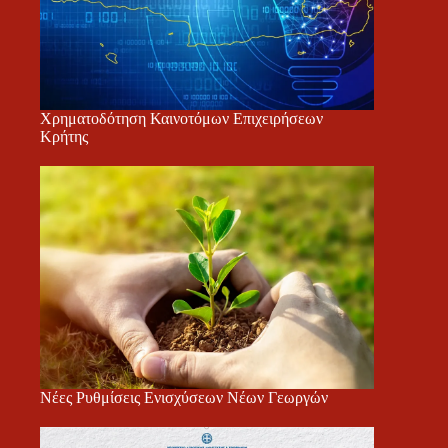
Χρηματοδότηση Καινοτόμων Επιχειρήσεων
Κρήτης
Νέες Ρυθμίσεις Ενισχύσεων Νέων Γεωργών