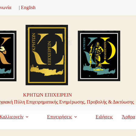
ινωνία
| English
ΚΡΗΤΩΝ ΕΠΙΧΕΙΡΕΙΝ
φιακή Πύλη Επιχειρηματικής Ενημέρωσης, Προβολής & Δικτύωσης
Καλλιεργείν
Επιχειρήσεις
Ειδήσεις
Άρθρα