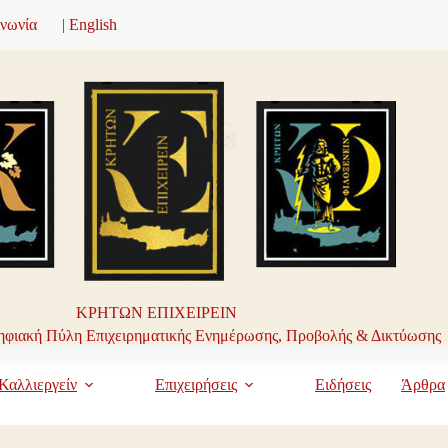
ινωνία
| English
ΚΡΗΤΩΝ ΕΠΙΧΕΙΡΕΙΝ
φιακή Πύλη Επιχειρηματικής Ενημέρωσης, Προβολής & Δικτύωσης
Καλλιεργείν
Επιχειρήσεις
Ειδήσεις
Άρθρα