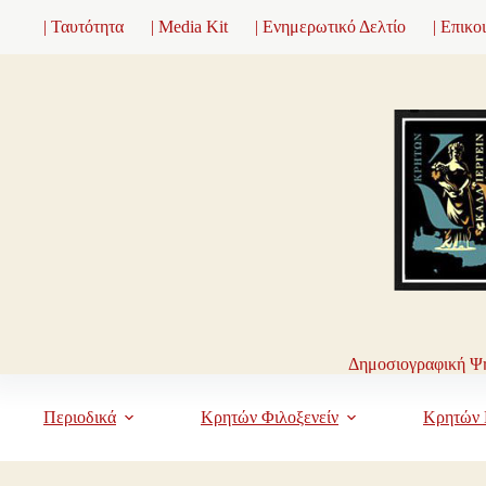
Μετάβαση
| Ταυτότητα
| Media Kit
| Ενημερωτικό Δελτίο
| Επικο
στο
περιεχόμενο
Δημοσιογραφική Ψη
Περιοδικά
Κρητών Φιλοξενείν
Κρητών 