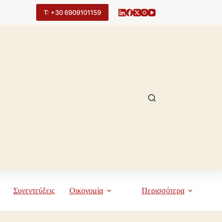
Τ: +30 6909101159
Συνεντεύξεις
Οικονομία
Περισσότερα