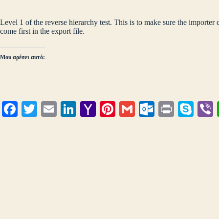
Level 1 of the reverse hierarchy test. This is to make sure the importer
come first in the export file.
Μου αρέσει αυτό:
Fa
T
E
Li
Y
Pi
G
O
Pr
S
ce
wi
m
nk
ah
nt
m
ut
in
ky
bo
tte
ail
ed
oo
er
ail
lo
t
pe
r
ok
r
In
M
es
ok
ail
t
.c
o
m