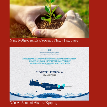
Νέες Ρυθμίσεις Ενισχύσεων Νέων Γεωργών
Νέα Αρδευτικά Δίκτυα Κρήτης