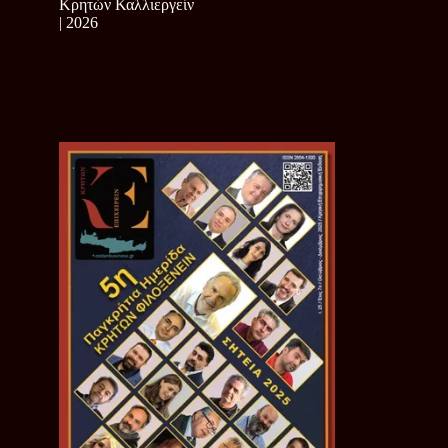
Κρητών Καλλιεργείν
| 2026