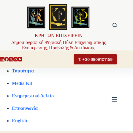
Μετάβαση
στο
περιεχόμενο
ΚΡΗΤΩΝ ΕΠΙΧΕΙΡΕΙΝ
Δημοσιογραφική Ψηφιακή Πύλη Επιχειρηματικής
Ενημέρωσης, Προβολής & Δικτύωσης
Τ: +30 6909101159
Ταυτότητα
Media Kit
Ενημερωτικό Δελτίο
Επικοινωνία
English