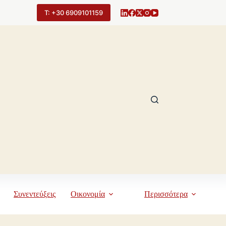
Τ: +30 6909101159
Συνεντεύξεις
Οικονομία
Περισσότερα