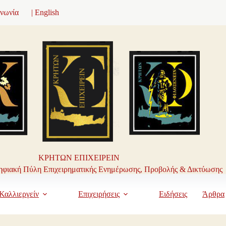
ινωνία
| English
ΚΡΗΤΩΝ ΕΠΙΧΕΙΡΕΙΝ
φιακή Πύλη Επιχειρηματικής Ενημέρωσης, Προβολής & Δικτύωσης
Καλλιεργείν
Επιχειρήσεις
Ειδήσεις
Άρθρα