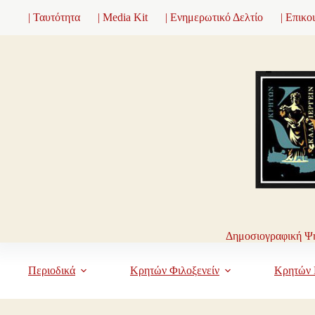
Μετάβαση
| Ταυτότητα
| Media Kit
| Ενημερωτικό Δελτίο
| Επικο
στο
περιεχόμενο
Δημοσιογραφική Ψη
Περιοδικά
Κρητών Φιλοξενείν
Κρητών 