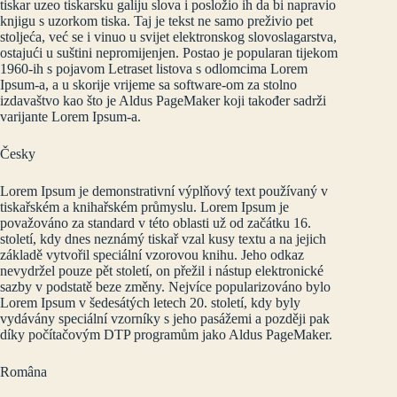
tiskar uzeo tiskarsku galiju slova i posložio ih da bi napravio
knjigu s uzorkom tiska. Taj je tekst ne samo preživio pet
stoljeća, već se i vinuo u svijet elektronskog slovoslagarstva,
ostajući u suštini nepromijenjen. Postao je popularan tijekom
1960-ih s pojavom Letraset listova s odlomcima Lorem
Ipsum-a, a u skorije vrijeme sa software-om za stolno
izdavaštvo kao što je Aldus PageMaker koji također sadrži
varijante Lorem Ipsum-a.
Česky
Lorem Ipsum je demonstrativní výplňový text používaný v
tiskařském a knihařském průmyslu. Lorem Ipsum je
považováno za standard v této oblasti už od začátku 16.
století, kdy dnes neznámý tiskař vzal kusy textu a na jejich
základě vytvořil speciální vzorovou knihu. Jeho odkaz
nevydržel pouze pět století, on přežil i nástup elektronické
sazby v podstatě beze změny. Nejvíce popularizováno bylo
Lorem Ipsum v šedesátých letech 20. století, kdy byly
vydávány speciální vzorníky s jeho pasážemi a později pak
díky počítačovým DTP programům jako Aldus PageMaker.
Româna