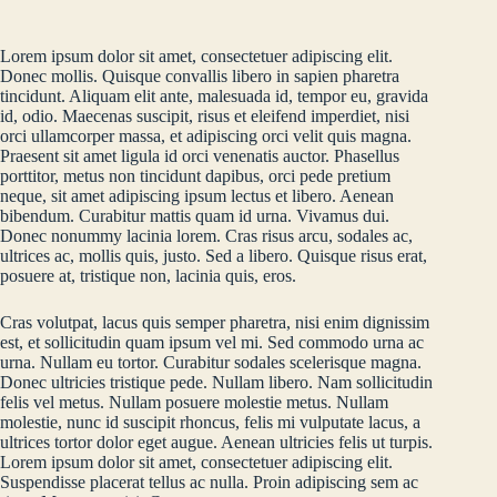
Lorem ipsum dolor sit amet, consectetuer adipiscing elit.
Donec mollis. Quisque convallis libero in sapien pharetra
tincidunt. Aliquam elit ante, malesuada id, tempor eu, gravida
id, odio. Maecenas suscipit, risus et eleifend imperdiet, nisi
orci ullamcorper massa, et adipiscing orci velit quis magna.
Praesent sit amet ligula id orci venenatis auctor. Phasellus
porttitor, metus non tincidunt dapibus, orci pede pretium
neque, sit amet adipiscing ipsum lectus et libero. Aenean
bibendum. Curabitur mattis quam id urna. Vivamus dui.
Donec nonummy lacinia lorem. Cras risus arcu, sodales ac,
ultrices ac, mollis quis, justo. Sed a libero. Quisque risus erat,
posuere at, tristique non, lacinia quis, eros.
Cras volutpat, lacus quis semper pharetra, nisi enim dignissim
est, et sollicitudin quam ipsum vel mi. Sed commodo urna ac
urna. Nullam eu tortor. Curabitur sodales scelerisque magna.
Donec ultricies tristique pede. Nullam libero. Nam sollicitudin
felis vel metus. Nullam posuere molestie metus. Nullam
molestie, nunc id suscipit rhoncus, felis mi vulputate lacus, a
ultrices tortor dolor eget augue. Aenean ultricies felis ut turpis.
Lorem ipsum dolor sit amet, consectetuer adipiscing elit.
Suspendisse placerat tellus ac nulla. Proin adipiscing sem ac