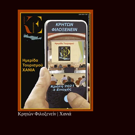
Κρητών Φιλοξενείν | Χανιά