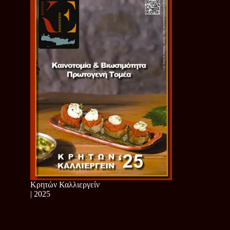
Κρητών Καλλιεργείν
| 2025