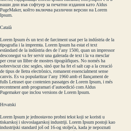
наши дни във софтуер за печатни издания като Aldus
PageMaker, който включва различни версии на Lorem
Ipsum.
Català
Lorem Ipsum és un text de farciment usat per la indústria de la
tipografia i la impremta. Lorem Ipsum ha estat el text
estàndard de la indústria des de l’any 1500, quan un impressor
desconegut va fer servir una galerada de text i la va mesclar
per crear un llibre de mostres tipogràfiques. No només ha
sobreviscut cinc segles, sinó que ha fet el salt cap a la creació
de tipus de lletra electrònics, romanent essencialment sense
canvis. Es va popularitzar l’any 1960 amb el llançament de
fulls Letraset que contenien passatges de Lorem Ipsum, i més
recentment amb programari d’autoedició com Aldus
Pagemaker que inclou versions de Lorem Ipsum.
Hrvatski
Lorem Ipsum je jednostavno probni tekst koji se koristi u
tiskarskoj i slovoslagarskoj industriji. Lorem Ipsum postoji kao
industrijski standard još od 16-og stoljeća, kada je nepoznati