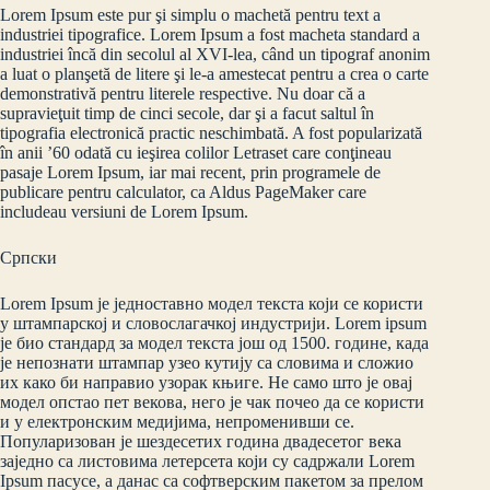
Lorem Ipsum este pur şi simplu o machetă pentru text a
industriei tipografice. Lorem Ipsum a fost macheta standard a
industriei încă din secolul al XVI-lea, când un tipograf anonim
a luat o planşetă de litere şi le-a amestecat pentru a crea o carte
demonstrativă pentru literele respective. Nu doar că a
supravieţuit timp de cinci secole, dar şi a facut saltul în
tipografia electronică practic neschimbată. A fost popularizată
în anii ’60 odată cu ieşirea colilor Letraset care conţineau
pasaje Lorem Ipsum, iar mai recent, prin programele de
publicare pentru calculator, ca Aldus PageMaker care
includeau versiuni de Lorem Ipsum.
Српски
Lorem Ipsum је једноставно модел текста који се користи
у штампарској и словослагачкој индустрији. Lorem ipsum
је био стандард за модел текста још од 1500. године, када
је непознати штампар узео кутију са словима и сложио
их како би направио узорак књиге. Не само што је овај
модел опстао пет векова, него је чак почео да се користи
и у електронским медијима, непроменивши се.
Популаризован је шездесетих година двадесетог века
заједно са листовима летерсета који су садржали Lorem
Ipsum пасусе, а данас са софтверским пакетом за прелом