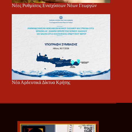
Νέες Ρυθμίσεις Ενισχύσεων Νέων Γεωργών
Νέα Αρδευτικά Δίκτυα Κρήτης