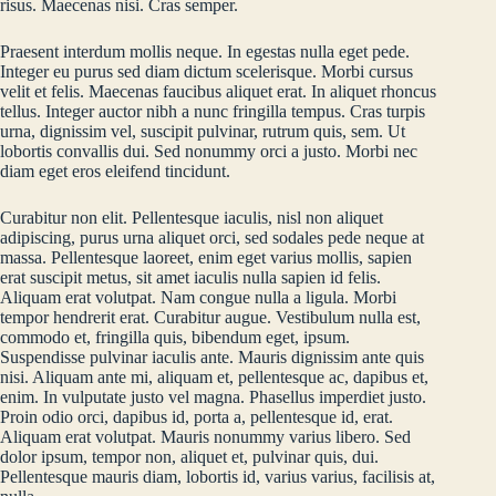
risus. Maecenas nisi. Cras semper.
Praesent interdum mollis neque. In egestas nulla eget pede.
Integer eu purus sed diam dictum scelerisque. Morbi cursus
velit et felis. Maecenas faucibus aliquet erat. In aliquet rhoncus
tellus. Integer auctor nibh a nunc fringilla tempus. Cras turpis
urna, dignissim vel, suscipit pulvinar, rutrum quis, sem. Ut
lobortis convallis dui. Sed nonummy orci a justo. Morbi nec
diam eget eros eleifend tincidunt.
Curabitur non elit. Pellentesque iaculis, nisl non aliquet
adipiscing, purus urna aliquet orci, sed sodales pede neque at
massa. Pellentesque laoreet, enim eget varius mollis, sapien
erat suscipit metus, sit amet iaculis nulla sapien id felis.
Aliquam erat volutpat. Nam congue nulla a ligula. Morbi
tempor hendrerit erat. Curabitur augue. Vestibulum nulla est,
commodo et, fringilla quis, bibendum eget, ipsum.
Suspendisse pulvinar iaculis ante. Mauris dignissim ante quis
nisi. Aliquam ante mi, aliquam et, pellentesque ac, dapibus et,
enim. In vulputate justo vel magna. Phasellus imperdiet justo.
Proin odio orci, dapibus id, porta a, pellentesque id, erat.
Aliquam erat volutpat. Mauris nonummy varius libero. Sed
dolor ipsum, tempor non, aliquet et, pulvinar quis, dui.
Pellentesque mauris diam, lobortis id, varius varius, facilisis at,