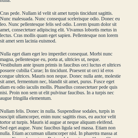
nulla.
Cras pede. Nullam id velit sit amet turpis tincidunt sagittis.
Nunc malesuada. Nunc consequat scelerisque odio. Donec eu
leo. Nunc pellentesque felis sed odio. Lorem ipsum dolor sit
amet, consectetuer adipiscing elit. Vivamus lobortis metus in
lectus. Cras mollis quam eget sapien. Pellentesque non lorem
sit amet sem lacinia euismod.
Nulla eget diam eget leo imperdiet consequat. Morbi nunc
magna, pellentesque eu, porta at, ultricies ut, neque.
Vestibulum ante ipsum primis in faucibus orci luctus et ultrices
posuere cubilia Curae; In tincidunt. Praesent ut orci id eros
congue ultrices. Mauris non neque. Donec nulla ante, molestie
sit amet, fermentum nec, blandit sit amet, purus. Fusce eget
diam eu odio iaculis mollis. Phasellus consectetuer pede quis
nisi. Proin non sem ut elit pulvinar faucibus. In a turpis nec
augue fringilla elementum.
Nullam felis. Donec in nulla. Suspendisse sodales, turpis in
suscipit ullamcorper, enim nunc sagittis risus, eu auctor velit
tortor ut turpis. Mauris id augue at neque aliquam eleifend.
Sed eget augue. Nunc faucibus ligula sed massa. Etiam non
nulla. Etiam accumsan ullamcorper nisl. In pharetra massa at