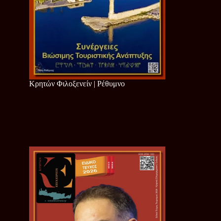
Κρητών Φιλοξενείν | Ρέθυμνο