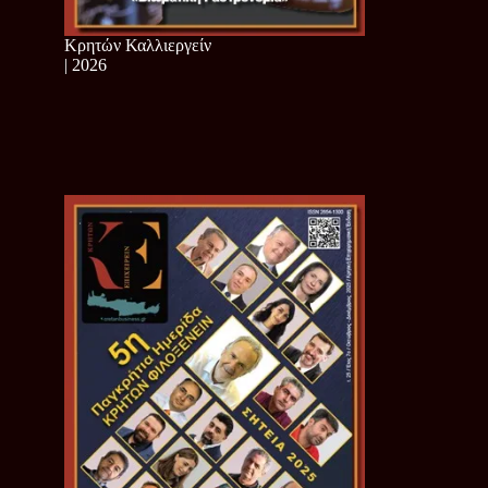
Κρητών Καλλιεργείν
| 2026