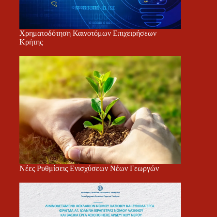
Χρηματοδότηση Καινοτόμων Επιχειρήσεων
Κρήτης
Νέες Ρυθμίσεις Ενισχύσεων Νέων Γεωργών