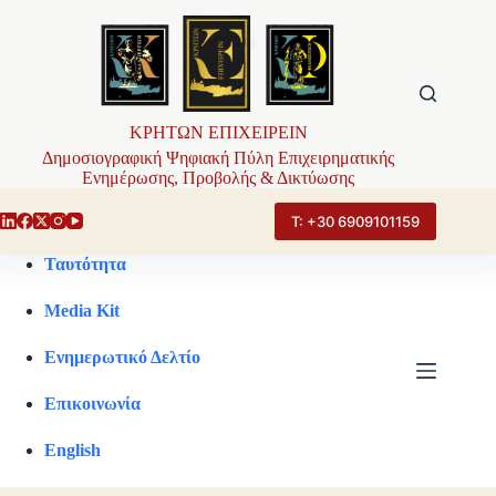
Μετάβαση
στο
περιεχόμενο
ΚΡΗΤΩΝ ΕΠΙΧΕΙΡΕΙΝ
Δημοσιογραφική Ψηφιακή Πύλη Επιχειρηματικής
Ενημέρωσης, Προβολής & Δικτύωσης
Τ: +30 6909101159
Ταυτότητα
Media Kit
Ενημερωτικό Δελτίο
Επικοινωνία
English