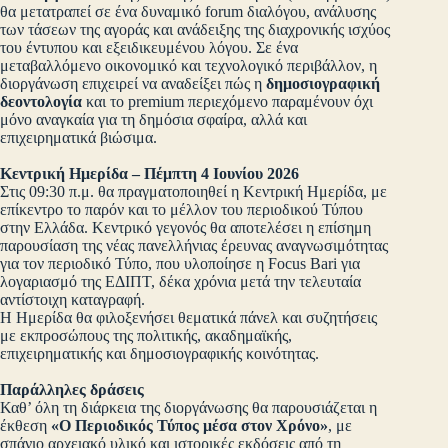
θα μετατραπεί σε ένα δυναμικό forum διαλόγου, ανάλυσης
των τάσεων της αγοράς και ανάδειξης της διαχρονικής ισχύος
του έντυπου και εξειδικευμένου λόγου. Σε ένα
μεταβαλλόμενο οικονομικό και τεχνολογικό περιβάλλον, η
διοργάνωση επιχειρεί να αναδείξει πώς η
δημοσιογραφική
δεοντολογία
και το premium περιεχόμενο παραμένουν όχι
μόνο αναγκαία για τη δημόσια σφαίρα, αλλά και
επιχειρηματικά βιώσιμα.
Κεντρική Ημερίδα – Πέμπτη 4 Ιουνίου 2026
Στις 09:30 π.μ. θα πραγματοποιηθεί η Κεντρική Ημερίδα, με
επίκεντρο το παρόν και το μέλλον του περιοδικού Τύπου
στην Ελλάδα. Κεντρικό γεγονός θα αποτελέσει η επίσημη
παρουσίαση της νέας πανελλήνιας έρευνας αναγνωσιμότητας
για τον περιοδικό Τύπο, που υλοποίησε η Focus Bari για
λογαριασμό της ΕΔΙΠΤ, δέκα χρόνια μετά την τελευταία
αντίστοιχη καταγραφή.
Η Ημερίδα θα φιλοξενήσει θεματικά πάνελ και συζητήσεις
με εκπροσώπους της πολιτικής, ακαδημαϊκής,
επιχειρηματικής και δημοσιογραφικής κοινότητας.
Παράλληλες δράσεις
Καθ’ όλη τη διάρκεια της διοργάνωσης θα παρουσιάζεται η
έκθεση
«Ο Περιοδικός Τύπος μέσα στον Χρόνο»
, με
σπάνιο αρχειακό υλικό και ιστορικές εκδόσεις από τη