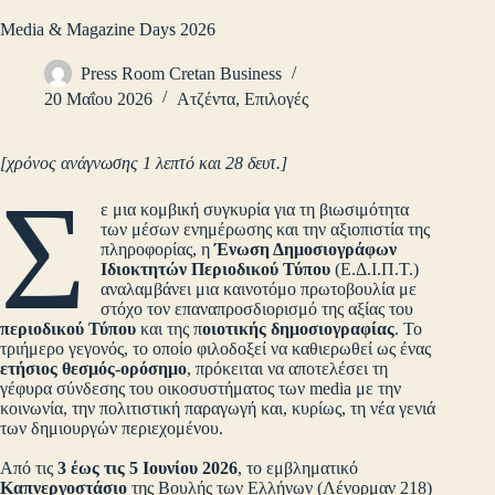
Media & Magazine Days 2026
Press Room Cretan Business
20 Μαΐου 2026
Ατζέντα
,
Επιλογές
[χρόνος ανάγνωσης 1 λεπτό και 28 δευτ.]
Σ
ε μια κομβική συγκυρία για τη βιωσιμότητα
των μέσων ενημέρωσης και την αξιοπιστία της
πληροφορίας, η
Ένωση Δημοσιογράφων
Ιδιοκτητών Περιοδικού Τύπου
(Ε.Δ.Ι.Π.Τ.)
αναλαμβάνει μια καινοτόμο πρωτοβουλία με
στόχο τον επαναπροσδιορισμό της αξίας του
περιοδικού Τύπου
και της π
οιοτικής δημοσιογραφίας
. Το
τριήμερο γεγονός, το οποίο φιλοδοξεί να καθιερωθεί ως ένας
ετήσιος θεσμός-ορόσημο
, πρόκειται να αποτελέσει τη
γέφυρα σύνδεσης του οικοσυστήματος των media με την
κοινωνία, την πολιτιστική παραγωγή και, κυρίως, τη νέα γενιά
των δημιουργών περιεχομένου.
Από τις
3 έως τις 5 Ιουνίου 2026
, το εμβληματικό
Καπνεργοστάσιο
της Βουλής των Ελλήνων (Λένορμαν 218)