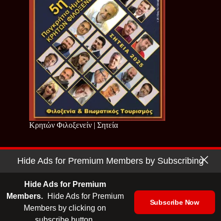
Κρητών Φιλοξενείν | Σητεία
Hide Ads for Premium Members by Subscribing
Copyright © 2026 - Cretan Business | Κρητών Επιχειρείν
Όροι Χρήσης
|
Πολιτική Απορρήτου
Hide Ads for Premium
Members.
Hide Ads for Premium
Subscribe Now
Members by clicking on
| Ταυτότητα
| Media Kit
| Ενημερωτικό Δελτίο
subscribe button.