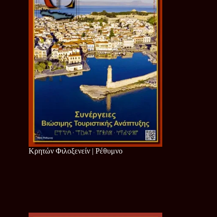
Κρητών Φιλοξενείν | Ρέθυμνο