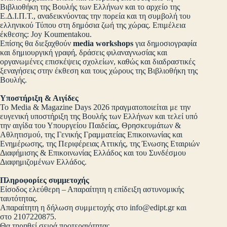
Βιβλιοθήκη της Βουλής των Ελλήνων και το αρχείο της
Ε.Δ.Ι.Π.Τ., αναδεικνύοντας την πορεία και τη συμβολή του
ελληνικού Τύπου στη δημόσια ζωή της χώρας. Επιμέλεια
έκθεσης: Joy Koumentakou.
Επίσης θα διεξαχθούν
media workshops
για δημοσιογραφία
και δημιουργική γραφή, δράσεις φιλαναγνωσίας και
οργανωμένες επισκέψεις σχολείων, καθώς και διαδραστικές
ξεναγήσεις στην έκθεση και τους χώρους της Βιβλιοθήκη της
Βουλής.
Υποστήριξη & Αιγίδες
Το Media & Magazine Days 2026 πραγματοποιείται με την
ευγενική υποστήριξη της Βουλής των Ελλήνων και τελεί υπό
την αιγίδα του Υπουργείου Παιδείας, Θρησκευμάτων &
Αθλητισμού, της Γενικής Γραμματείας Επικοινωνίας και
Ενημέρωσης, της Περιφέρειας Αττικής, της Ένωσης Εταιριών
Διαφήμισης & Επικοινωνίας Ελλάδος και του Συνδέσμου
Διαφημιζομένων Ελλάδος.
Πληροφορίες συμμετοχής
Είσοδος ελεύθερη – Απαραίτητη η επίδειξη αστυνομικής
ταυτότητας.
Απαραίτητη η δήλωση συμμετοχής στο
info@edipt.gr
και
στο 2107220875.
Θα τηρηθεί σειρά προτεραιότητας.