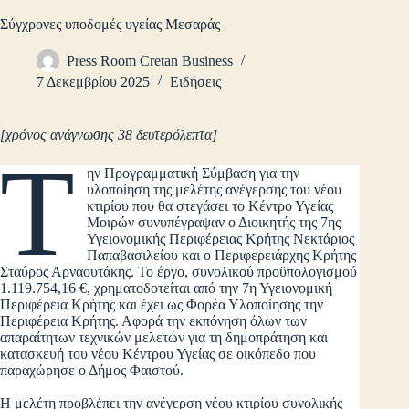
Σύγχρονες υποδομές υγείας Μεσαράς
Press Room Cretan Business
7 Δεκεμβρίου 2025
Ειδήσεις
[χρόνος ανάγνωσης 38 δευτερόλεπτα]
Τ
ην Προγραμματική Σύμβαση για την
υλοποίηση της μελέτης ανέγερσης του νέου
κτιρίου που θα στεγάσει το Κέντρο Υγείας
Μοιρών συνυπέγραψαν ο Διοικητής της 7ης
Υγειονομικής Περιφέρειας Κρήτης Νεκτάριος
Παπαβασιλείου και ο Περιφερειάρχης Κρήτης
Σταύρος Αρναουτάκης. Το έργο, συνολικού προϋπολογισμού
1.119.754,16 €, χρηματοδοτείται από την 7η Υγειονομική
Περιφέρεια Κρήτης και έχει ως Φορέα Υλοποίησης την
Περιφέρεια Κρήτης. Αφορά την εκπόνηση όλων των
απαραίτητων τεχνικών μελετών για τη δημοπράτηση και
κατασκευή του νέου Κέντρου Υγείας σε οικόπεδο που
παραχώρησε ο Δήμος Φαιστού.
Η μελέτη προβλέπει την ανέγερση νέου κτιρίου συνολικής