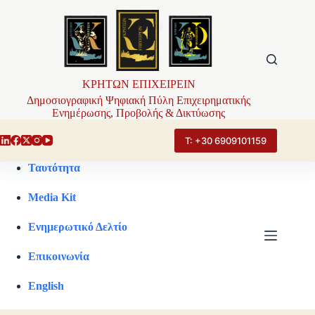
Μετάβαση
στο
περιεχόμενο
ΚΡΗΤΩΝ ΕΠΙΧΕΙΡΕΙΝ
Δημοσιογραφική Ψηφιακή Πύλη Επιχειρηματικής
Ενημέρωσης, Προβολής & Δικτύωσης
Τ: +30 6909101159
Ταυτότητα
Media Kit
Ενημερωτικό Δελτίο
Επικοινωνία
English