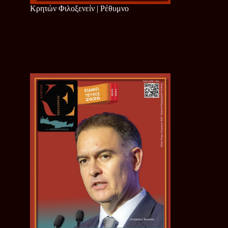
Κρητών Φιλοξενείν | Ρέθυμνο