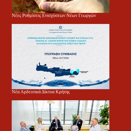
Νέες Ρυθμίσεις Ενισχύσεων Νέων Γεωργών
Νέα Αρδευτικά Δίκτυα Κρήτης