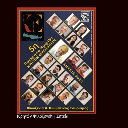
Κρητών Φιλοξενείν | Σητεία