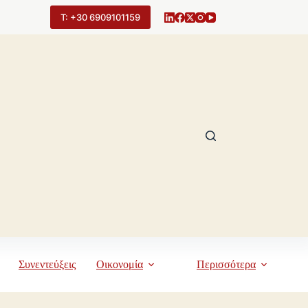
Τ: +30 6909101159
Συνεντεύξεις
Οικονομία
Περισσότερα