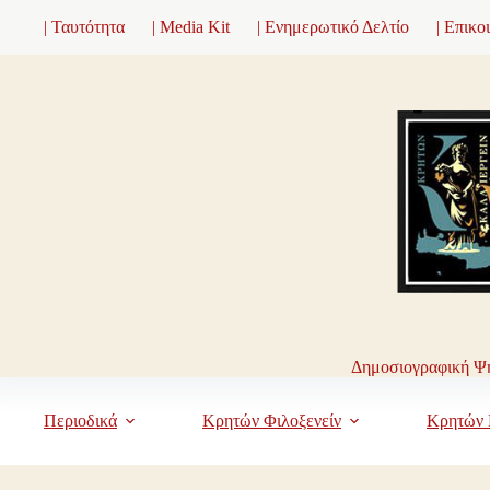
Μετάβαση
| Ταυτότητα
| Media Kit
| Ενημερωτικό Δελτίο
| Επικο
στο
περιεχόμενο
Δημοσιογραφική Ψη
Περιοδικά
Κρητών Φιλοξενείν
Κρητών 