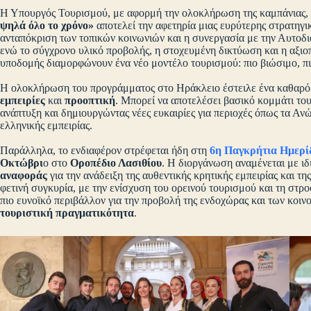
Η Υπουργός Τουρισμού, με αφορμή την ολοκλήρωση της καμπάνιας,
ψηλά όλο το χρόνο»
αποτελεί την αφετηρία μιας ευρύτερης στρατηγι
ανταπόκριση των τοπικών κοινωνιών και η συνεργασία με την Αυτοδιο
ενώ το σύγχρονο υλικό προβολής, η στοχευμένη δικτύωση και η αξι
υποδομής διαμορφώνουν ένα νέο μοντέλο τουρισμού: πιο βιώσιμο, πιο 
Η ολοκλήρωση του προγράμματος στο Ηράκλειο έστειλε ένα καθαρό
εμπειρίες
και
προοπτική
. Μπορεί να αποτελέσει βασικό κομμάτι του
ανάπτυξη και δημιουργώντας νέες ευκαιρίες για περιοχές όπως τα Αν
ελληνικής εμπειρίας.
Παράλληλα, το ενδιαφέρον στρέφεται ήδη στη
6η Παγκρήτια Ημερί
Οκτώβρι
ο στο
Οροπέδιο Λασιθίου
. Η διοργάνωση αναμένεται με ι
αναφοράς
για την ανάδειξη της αυθεντικής κρητικής εμπειρίας και τ
φετινή συγκυρία, με την ενίσχυση του ορεινού τουρισμού και τη στρ
πιο ευνοϊκό περιβάλλον για την προβολή της ενδοχώρας και των κοιν
τουριστική πραγματικότητα
.