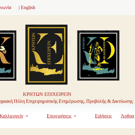
ινωνία
| English
ΚΡΗΤΩΝ ΕΠΙΧΕΙΡΕΙΝ
φιακή Πύλη Επιχειρηματικής Ενημέρωσης, Προβολής & Δικτύωσης
Καλλιεργείν
Επιχειρήσεις
Ειδήσεις
Άρθρα