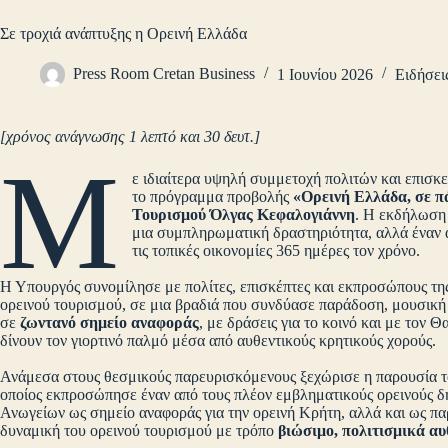
Σε τροχιά ανάπτυξης η Ορεινή Ελλάδα
Press Room Cretan Business
1 Ιουνίου 2026
Ειδήσει
[χρόνος ανάγνωσης 1 λεπτό και 30 δευτ.]
Μ
ε ιδιαίτερα υψηλή συμμετοχή πολιτών και επισκ
το πρόγραμμα προβολής
«Ορεινή Ελλάδα, σε π
Τουρισμού Όλγας Κεφαλογιάννη
. Η εκδήλωση 
μια συμπληρωματική δραστηριότητα, αλλά έναν 
τις τοπικές οικονομίες 365 ημέρες τον χρόνο.
Η Υπουργός συνομίλησε με πολίτες, επισκέπτες και εκπροσώπους της
ορεινού τουρισμού, σε μια βραδιά που συνδύασε παράδοση, μουσική κ
σε
ζωντανό σημείο αναφοράς
, με δράσεις για το κοινό και με τον
δίνουν τον γιορτινό παλμό μέσα από αυθεντικούς κρητικούς χορούς.
Ανάμεσα στους θεσμικούς παρευρισκόμενους ξεχώρισε η παρουσία 
οποίος εκπροσώπησε έναν από τους πλέον εμβληματικούς ορεινούς δ
Ανωγείων ως σημείο αναφοράς για την ορεινή Κρήτη, αλλά και ως παρ
δυναμική του ορεινού τουρισμού με τρόπο
βιώσιμο, πολιτισμικά αυ